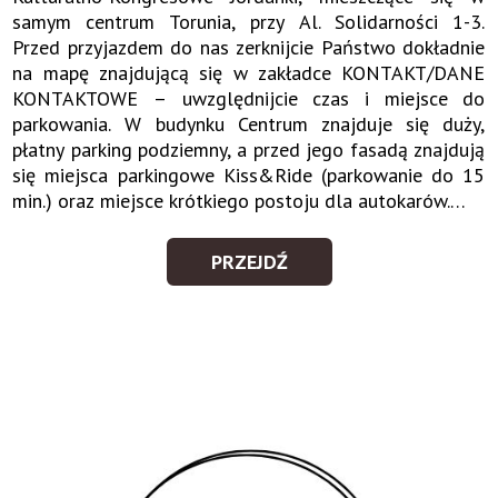
samym centrum Torunia, przy Al. Solidarności 1-3.
Przed przyjazdem do nas zerknijcie Państwo dokładnie
na mapę znajdującą się w zakładce KONTAKT/DANE
KONTAKTOWE – uwzględnijcie czas i miejsce do
parkowania. W budynku Centrum znajduje się duży,
płatny parking podziemny, a przed jego fasadą znajdują
się miejsca parkingowe Kiss&Ride (parkowanie do 15
min.) oraz miejsce krótkiego postoju dla autokarów.
Prosimy o przybycie na koncert odpowiednio wcześniej
- przynajmniej 15 min. przed jego rozpoczęciem. Jeśli
PRZEJDŹ
ZAPLANUJ
spóźnicie się Państwo na koncert, zajęcie miejsca w
DOJAZD
sali będzie możliwe dopiero w przerwie. Prosimy
stosować się wtedy do zaleceń obsługi koncertów.