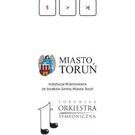
Page
5
Następna
>
Ostatnia
>|
strona
strona
Instytucja finansowana
ze środków Gminy Miasta Toruń