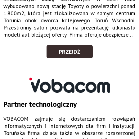
wybudowano nową stację Toyoty o powierzchni ponad
1.800m2, która jest zlokalizowana w samym centrum
Torunia obok dworca kolejowego Toruń Wschodni.
Przestronny salon pozwala na prezentację kilkunastu
modeli aut bieżącej oferty. Firma oferuje ubezpieczenia
komunikacyjne najpopularniejszych Towarzystw
Ubezpieczeniowych, zapewnia preferencyjne oferty
PRZEJDŹ
PARTNER
finansowania pojazdów, jak również odkupuje i
MOTORYZACYJNY
sprzedaje samochody używane.
Partner technologiczny
VOBACOM zajmuje się dostarczaniem rozwiązań
informatycznych i internetowych dla firm i instytucji.
Toruńska firma działa także w obszarze rozszerzonej