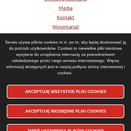
Media
Kontakt
Wolontariat
BIP
Serwis używa plików cookies m.in. po to, aby lepiej dostosować ją
do potrzeb użytkowników. Cookies to niewielkie pliki tekstowe
Media
wysyłane do urządzenia internauty za pośrednictwem
odwiedzanego przez niego serwisu internetowego. Więcej
informacji dostępnych jest w naszej
polityce strony internetowej i
cookies
.
AKCEPTUJĘ WSZYSTKIE PLIKI
WYCOFAJ ZGODĘ NA PLIKI
COOKIES
COOKIES
AKCEPTUJĘ NIEZBĘDNE PLIKI
COOKIES
Deklaracja dostępności
Stopka
Mapa strony
dolna
Polityka prywatności
ZMIEŃ USTAWIENIA PLIKÓW
COOKIES