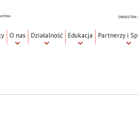
RASTOWA
ORKIESTRA
ty
O nas
Działalność
Edukacja
Partnerzy i S