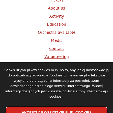
About us
Activity
Education
Orchestra available
Media
Contact
Volunteering
BIP
Serwis używa plików cookies m.in. po to, aby lepiej dostosować ją
do potrzeb użytkowników. Cookies to niewielkie pliki tekstowe
Media
wysyłane do urządzenia internauty za pośrednictwem
odwiedzanego przez niego serwisu internetowego. Więcej
informacji dostępnych jest w naszej
polityce strony internetowej i
cookies
.
AKCEPTUJĘ WSZYSTKIE PLIKI
WYCOFAJ ZGODĘ NA PLIKI
COOKIES
COOKIES