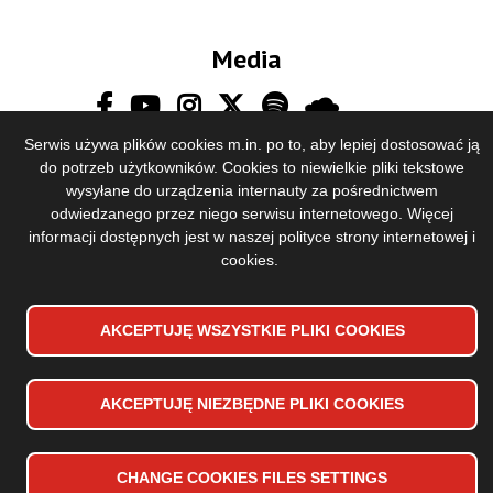
Media
Serwis używa plików cookies m.in. po to, aby lepiej dostosować ją
do potrzeb użytkowników. Cookies to niewielkie pliki tekstowe
wysyłane do urządzenia internauty za pośrednictwem
odwiedzanego przez niego serwisu internetowego. Więcej
informacji dostępnych jest w naszej
polityce strony internetowej i
cookies
.
Accessibility declaration
Stopka
Sitemap
dolna
AKCEPTUJĘ WSZYSTKIE PLIKI
WYCOFAJ ZGODĘ NA PLIKI
COOKIES
COOKIES
Privacy Policy
menu
Copyrights 2024 Toruńska Orkiestra Symfoniczna
AKCEPTUJĘ NIEZBĘDNE PLIKI
COOKIES
Design and implementation:
Vobacom
CHANGE
COOKIES
FILES SETTINGS