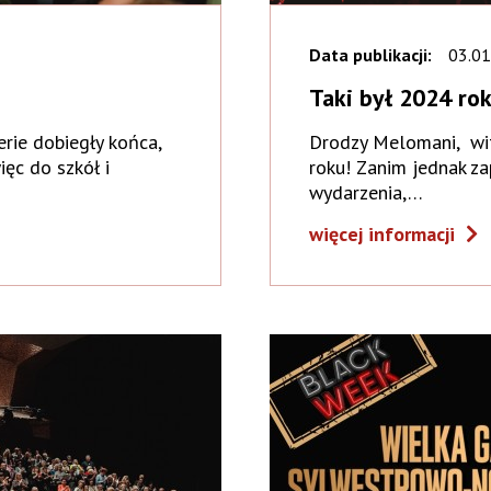
Data publikacji:
03.01
Taki był 2024 rok
ie dobiegły końca,
Drodzy Melomani, wit
ęc do szkół i
roku! Zanim jednak z
wydarzenia,…
więcej informacji