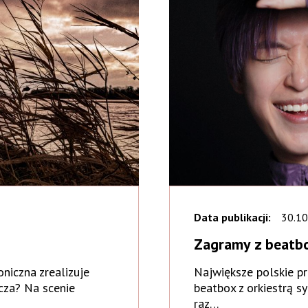
Data publikacji:
30.10
Zagramy z beatb
niczna zrealizuje
Największe polskie pr
cza? Na scenie
beatbox z orkiestrą s
raz…