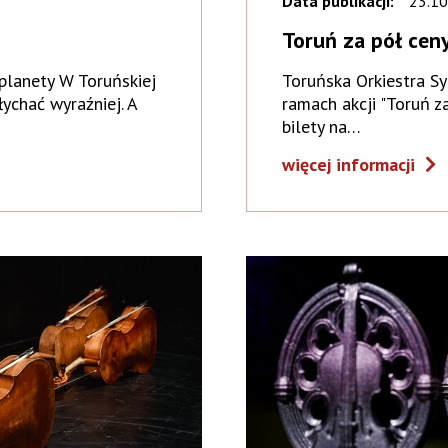
Data publikacji:
23.10
Toruń za pół ceny
planety W Toruńskiej
Toruńska Orkiestra S
łychać wyraźniej. A
ramach akcji "Toruń z
bilety na…
więcej informacji