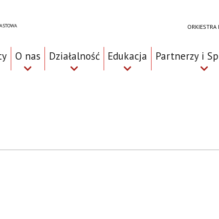
RASTOWA
ORKIESTRA
ty
O nas
Działalność
Edukacja
Partnerzy i S