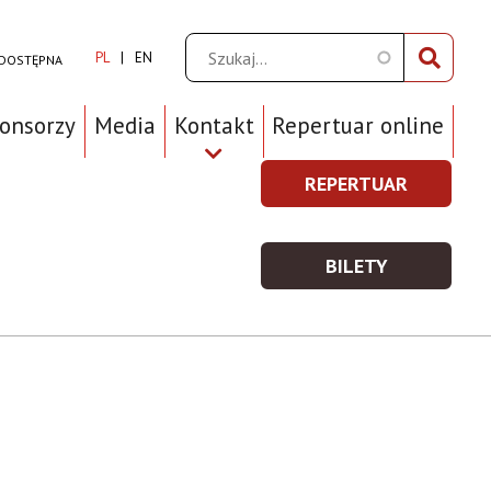
Szukaj
PL
EN
 DOSTĘPNA
ponsorzy
Media
Kontakt
Repertuar online
REPERTUAR
REPERTUAR
Prawe
-
Top
WIĘCEJ
BILETY
Menu
INFORMACJI
BILETY
-
WIĘCEJ
INFORMACJI