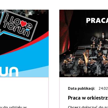
Data publikacji:
24.02
Praca w orkiestr
y do udziału w
Chcesz dołączyć do n