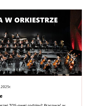
.2025r.
ze
aszej TOS-owej rodziny? Pracować w