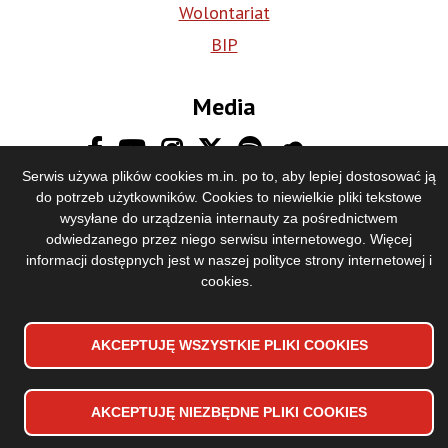
Wolontariat
BIP
Media
Serwis używa plików cookies m.in. po to, aby lepiej dostosować ją
do potrzeb użytkowników. Cookies to niewielkie pliki tekstowe
wysyłane do urządzenia internauty za pośrednictwem
odwiedzanego przez niego serwisu internetowego. Więcej
informacji dostępnych jest w naszej
polityce strony internetowej i
cookies
.
Deklaracja dostępności
Stopka
Mapa strony
AKCEPTUJĘ WSZYSTKIE PLIKI
WYCOFAJ ZGODĘ NA PLIKI
COOKIES
COOKIES
dolna
Polityka prywatności
menu
Copyrights 2024 Toruńska Orkiestra Symfoniczna
AKCEPTUJĘ NIEZBĘDNE PLIKI
COOKIES
Projekt i wykonanie:
Vobacom