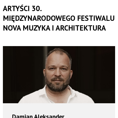
Toruńska
ARTYŚCI 30.
Orkiestra
MIĘDZYNARODOWEGO FESTIWALU
NOVA MUZYKA I ARCHITEKTURA
Symfoniczna
Damian Aleksander