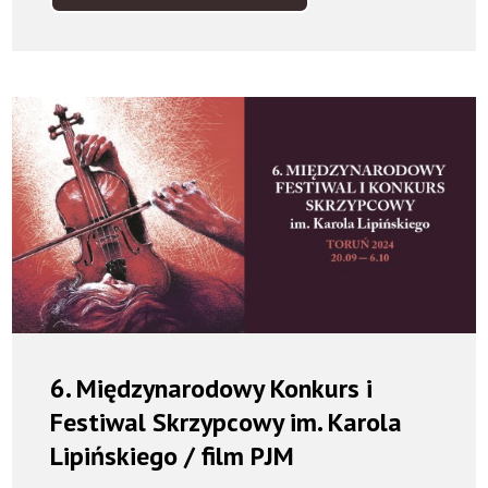
-
REQUIEM
NIESKOŃCZONOŚCI
/
FILM
PJM
6. Międzynarodowy Konkurs i
Festiwal Skrzypcowy im. Karola
Lipińskiego / film PJM