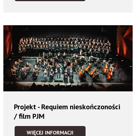
ORKIESTRA
SYMFONICZNA
/
FILM
PJM
Projekt - Requiem nieskończoności
/ film PJM
WIĘCEJ INFORMACJI
PROJEKT