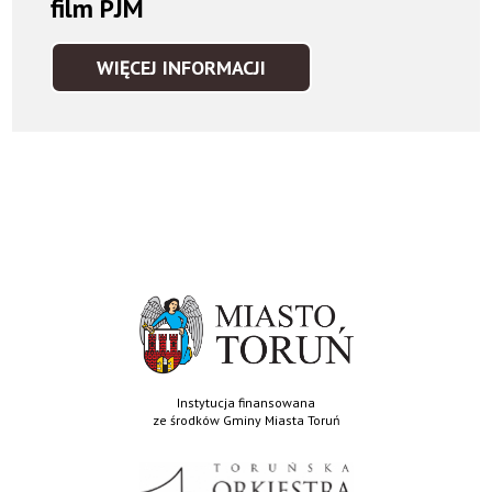
film PJM
WIĘCEJ INFORMACJI
28.
MIĘDZYNARODOWY
FESTIWAL
"NOVA
MUZYKA
I
ARCHITEKTURA"
/
FILM
PJM
Instytucja finansowana
ze środków Gminy Miasta Toruń