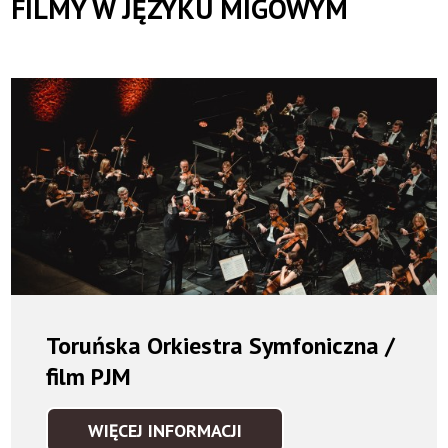
FILMY W JĘZYKU MIGOWYM
Toruńska Orkiestra Symfoniczna /
film PJM
WIĘCEJ INFORMACJI
TORUŃSKA