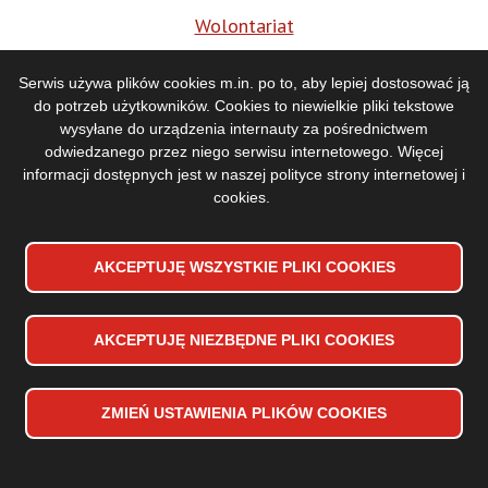
Wolontariat
BIP
Serwis używa plików cookies m.in. po to, aby lepiej dostosować ją
do potrzeb użytkowników. Cookies to niewielkie pliki tekstowe
Media
wysyłane do urządzenia internauty za pośrednictwem
odwiedzanego przez niego serwisu internetowego. Więcej
informacji dostępnych jest w naszej
polityce strony internetowej i
cookies
.
AKCEPTUJĘ WSZYSTKIE PLIKI
WYCOFAJ ZGODĘ NA PLIKI
COOKIES
COOKIES
AKCEPTUJĘ NIEZBĘDNE PLIKI
COOKIES
Deklaracja dostępności
Stopka
Mapa strony
dolna
Polityka prywatności
ZMIEŃ USTAWIENIA PLIKÓW
COOKIES
menu
Copyrights 2024 Toruńska Orkiestra Symfoniczna
Projekt i wykonanie:
Vobacom