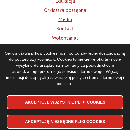
Edukacja
Orkiestra dostępna
Media
Kontakt
Wolontariat
BIP
Serwis używa plików cookies m.in. po to, aby lepiej dostosować ją
do potrzeb użytkowników. Cookies to niewielkie pliki tekstowe
Media
wysyłane do urządzenia internauty za pośrednictwem
odwiedzanego przez niego serwisu internetowego. Więcej
informacji dostępnych jest w naszej
polityce strony internetowej i
cookies
.
AKCEPTUJĘ WSZYSTKIE PLIKI
WYCOFAJ ZGODĘ NA PLIKI
COOKIES
COOKIES
AKCEPTUJĘ NIEZBĘDNE PLIKI
COOKIES
Deklaracja dostępności
Stopka