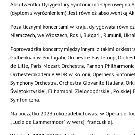
Absolwentka Dyrygentury Symfoniczno-Operowej na Ak
(dyplom z wyróżnieniem). Jest również absolwentką A
Poza licznymi koncertami w kraju, dyrygowała również w S
Niemczech, we Włoszech, Rosji, Bułgarii, Rumunii, Ukra
Poprowadziła koncerty między innymi z takimi orkiestr
Gulbenkian w Portugalii, Orchestre Pasdeloup, Orches
de Lille, Paris Mozart Orchestra, Pannon Philharmoni
Orchesterakademie WDR w Kolonii, Operaens Sinfonietta
Symphony Orchestra, Orchestra Giovanile Italiana, Orki
Świętokrzyskiej, Filharmonii Zielonogórskiej, Polskiej 
Symfoniczna.
Na początku 2023 roku zadebiutowała w Opéra de Tour
„Lucie de Lammermoor" w wersji francuskiej.