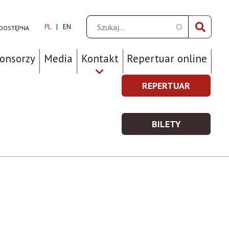
Szukaj
PL
EN
 DOSTĘPNA
ponsorzy
Media
Kontakt
Repertuar online
REPERTUAR
REPERTUAR
Prawe
-
Top
WIĘCEJ
BILETY
Menu
INFORMACJI
BILETY
-
WIĘCEJ
INFORMACJI