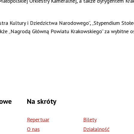
łopolskiej Orkiestry Kameralnej, a także dyrygentem Krak
tra Kultury i Dziedzictwa Narodowego”, „Stypendium Stoł
akże „Nagrodą Główną Powiatu Krakowskiego” za wybitne osi
sowe
Na skróty
Repertuar
Bilety
O nas
Działalność