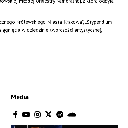
owskiej Młodej Orkiestry Kameralnej, z którą odbyła
ecznego Królewskiego Miasta Krakowa”, „Stypendium
ągnięcia w dziedzinie twórczości artystycznej,
Media