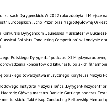
nkursach Dyrygenckich. W 2022 roku zdobyła II Miejsce na
tr Europejskich „Echo Prize” oraz NagrodęGłówną Orkiestr 
Konkursie Dyrygenckim „Jeunesses Musicales” w Bukareszcie
n Classical Soloists Conducting Competition” w Londynie o
.
pszego Polskiego Dyrygenta” podczas „XI Międzynarodoweg
oprowadzenia koncertów od kilkunastu polskich filharmonii
ę polskiego towarzystwa muzycznego Koryfeusz Muzyki Pols
Narodowego Instytutu Muzyki i Tańca „Dyrygent-Rezydent” 
 Nagrodę Główną maestro Daniele Gattiego podczas Festi
mentorskich: „Taki Alsop Conducting Fellowship Mentorin