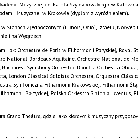
ademii Muzycznej im. Karola Szymanowskiego w Katowicac
kademii Muzycznej w Krakowie (dyplom z wyróżnieniem).
tanach Zjednoczonych (Illinois, Ohio), Izraelu, Norwegii, Szw
inie i na Węgrzech.
ami jak: Orchestre de Paris w Filharmonii Paryskiej, Royal
tre National Bordeaux Aquitaine, Orchestre National de Me
c, Bucharest Symphony Orchestra, Danubia Orchestra Óbuda,
, London Classical Soloists Orchestra, Orquestra Clássica
estra Symfoniczna Filharmonii Krakowskiej, Filharmonii Śląsk
Filharmonii Bałtyckiej, Polska Orkiestra Sinfonia Iuventus, 
s Grand Théâtre, gdzie jako kierownik muzyczny przygotow