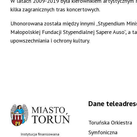
W latach 2009-2019 była kierownikiem artystycznym Ma
kilka zagranicznych tras koncertowych.
Uhonorowana została między innymi „Stypendium Minis
Małopolskiej Fundacji Stypendialnej Sapere Auso”, a t
upowszechniania i ochrony kultury.
Dane teleadre
Toruńska Orkiestra
Symfoniczna
Instytucja finansowana