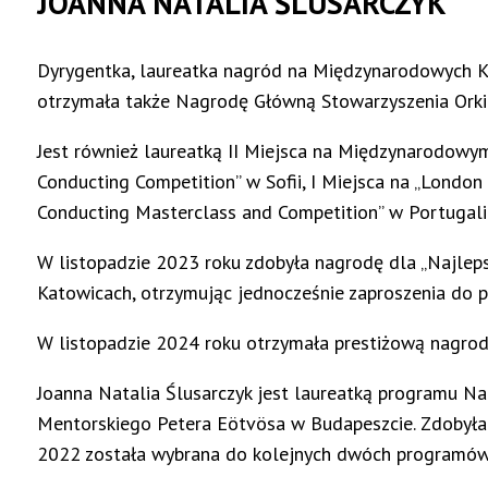
JOANNA NATALIA ŚLUSARCZYK
Dyrygentka, laureatka nagród na Międzynarodowych Ko
otrzymała także Nagrodę Główną Stowarzyszenia Orkies
Jest również laureatką II Miejsca na Międzynarodowym 
Conducting Competition” w Sofii, I Miejsca na „Londo
Conducting Masterclass and Competition” w Portugalii
W listopadzie 2023 roku zdobyła nagrodę dla „Najle
Katowicach, otrzymując jednocześnie zaproszenia do p
W listopadzie 2024 roku otrzymała prestiżową nagrod
Joanna Natalia Ślusarczyk jest laureatką programu 
Mentorskiego Petera Eötvösa w Budapeszcie. Zdobyła
2022 została wybrana do kolejnych dwóch programów 