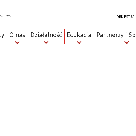
RASTOWA
ORKIESTRA
ty
O nas
Działalność
Edukacja
Partnerzy i S