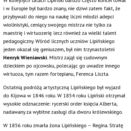
W kolejnych latach Lipiński bardzo często koncertował
i w Europie był bardzo znany, nie dziwi zatem fakt, że
przybywali do niego na naukę liczni młodzi adepci
wiolinistyki, ceniący swojego mistrza nie tylko za
maestrię i wirtuozerię lecz również za wielki talent
pedagogiczny. Wśród licznych uczniów Lipińskiego
jeden okazał się geniuszem, był nim trzynastoletni
Henryk Wieniawski
. Mistrz zajął się cudownym
dzieckiem po ojcowsku, polecając go uwadze innego
wirtuoza, tym razem fortepianu, Ferenca Liszta.
Ostatnią podróżą artystyczną Lipińskiego był wyjazd
do Kijowa w 1846 roku. W 1854 roku Lipiński otrzymał
wysokie odznaczenie: rycerski order księcia Alberta,
nadawany za wybitne zasługi dla dworu królewskiego.
W 1856 roku zmarła żona Lipińskiego – Regina. Stratę