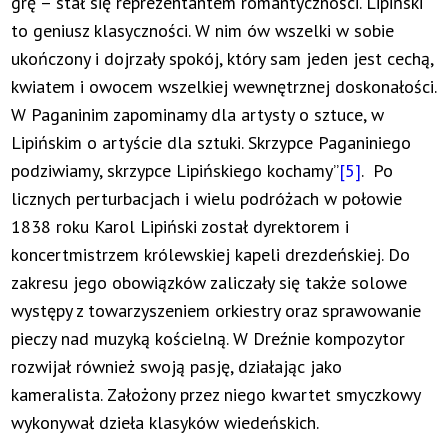
grę – stał się reprezentantem romantyczności. Lipiński
to geniusz klasyczności. W nim ów wszelki w sobie
ukończony i dojrzały spokój, który sam jeden jest cechą,
kwiatem i owocem wszelkiej wewnętrznej doskonałości.
W Paganinim zapominamy dla artysty o sztuce, w
Lipińskim o artyście dla sztuki. Skrzypce Paganiniego
podziwiamy, skrzypce Lipińskiego kochamy”
[5]
. Po
licznych perturbacjach i wielu podróżach w połowie
1838 roku Karol Lipiński został dyrektorem i
koncertmistrzem królewskiej kapeli drezdeńskiej. Do
zakresu jego obowiązków zaliczały się także solowe
występy z towarzyszeniem orkiestry oraz sprawowanie
pieczy nad muzyką kościelną. W Dreźnie kompozytor
rozwijał również swoją pasję, działając jako
kameralista. Założony przez niego kwartet smyczkowy
wykonywał dzieła klasyków wiedeńskich.