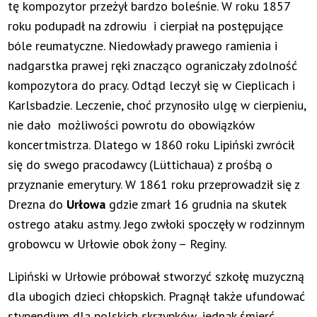
tę kompozytor przeżył bardzo boleśnie. W roku 1857
roku podupadł na zdrowiu i cierpiał na postępujące
bóle reumatyczne. Niedowłady prawego ramienia i
nadgarstka prawej ręki znacząco ograniczały zdolność
kompozytora do pracy. Odtąd leczył się w Cieplicach i
Karlsbadzie. Leczenie, choć przynosiło ulgę w cierpieniu,
nie dało możliwości powrotu do obowiązków
koncertmistrza. Dlatego w 1860 roku Lipiński zwrócił
się do swego pracodawcy (Lüttichaua) z prośbą o
przyznanie emerytury. W 1861 roku przeprowadził się z
Drezna do
Urłowa
gdzie zmarł 16 grudnia na skutek
ostrego ataku astmy. Jego zwłoki spoczęły w rodzinnym
grobowcu w Urłowie obok żony – Reginy.
Lipiński w Urłowie próbował stworzyć szkołę muzyczną
dla ubogich dzieci chłopskich. Pragnął także ufundować
stypendium dla polskich skrzypków, jednak śmierć