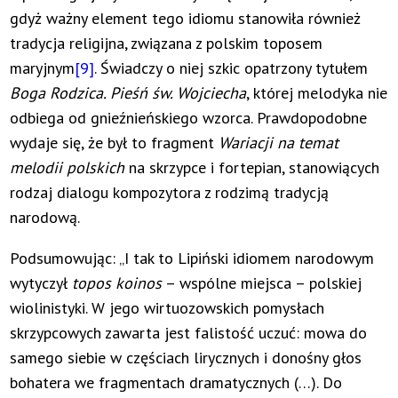
gdyż ważny element tego idiomu stanowiła również
tradycja religijna, związana z polskim toposem
maryjnym
[9]
. Świadczy o niej szkic opatrzony tytułem
Boga Rodzica. Pieśń św. Wojciecha
, której melodyka nie
odbiega od gnieźnieńskiego wzorca. Prawdopodobne
wydaje się, że był to fragment
Wariacji na temat
melodii polskich
na skrzypce i fortepian, stanowiących
rodzaj dialogu kompozytora z rodzimą tradycją
narodową.
Podsumowując: „I tak to Lipiński idiomem narodowym
wytyczył
topos koinos
– wspólne miejsca – polskiej
wiolinistyki. W jego wirtuozowskich pomysłach
skrzypcowych zawarta jest falistość uczuć: mowa do
samego siebie w częściach lirycznych i donośny głos
bohatera we fragmentach dramatycznych (…). Do