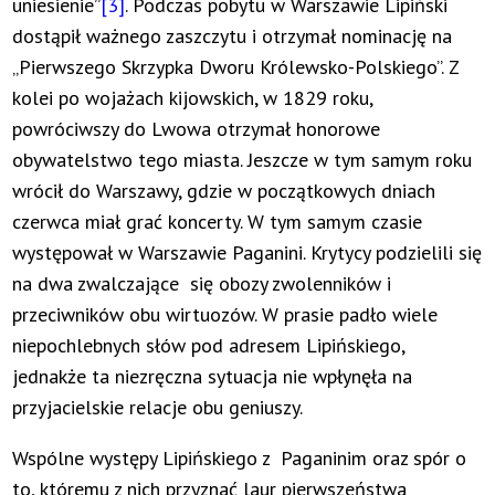
uniesienie”
[3]
. Podczas pobytu w Warszawie Lipiński
dostąpił ważnego zaszczytu i otrzymał nominację na
„Pierwszego Skrzypka Dworu Królewsko-Polskiego”. Z
kolei po wojażach kijowskich, w 1829 roku,
powróciwszy do Lwowa otrzymał honorowe
obywatelstwo tego miasta. Jeszcze w tym samym roku
wrócił do Warszawy, gdzie w początkowych dniach
czerwca miał grać koncerty. W tym samym czasie
występował w Warszawie Paganini. Krytycy podzielili się
na dwa zwalczające się obozy zwolenników i
przeciwników obu wirtuozów. W prasie padło wiele
niepochlebnych słów pod adresem Lipińskiego,
jednakże ta niezręczna sytuacja nie wpłynęła na
przyjacielskie relacje obu geniuszy.
Wspólne występy Lipińskiego z Paganinim oraz spór o
to, któremu z nich przyznać laur pierwszeństwa