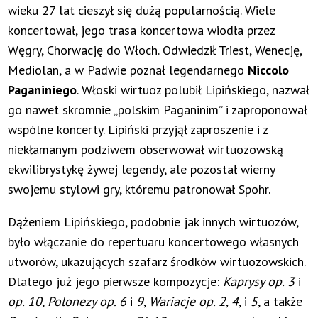
wieku 27 lat cieszył się dużą popularnością. Wiele
koncertował, jego trasa koncertowa wiodła przez
Węgry, Chorwację do Włoch. Odwiedził Triest, Wenecję,
Mediolan, a w Padwie poznał legendarnego
Niccolo
Paganiniego
. Włoski wirtuoz polubił Lipińskiego, nazwał
go nawet skromnie „polskim Paganinim” i zaproponował
wspólne koncerty. Lipiński przyjął zaproszenie i z
niekłamanym podziwem obserwował wirtuozowską
ekwilibrystykę żywej legendy, ale pozostał wierny
swojemu stylowi gry, któremu patronował Spohr.
Dążeniem Lipińskiego, podobnie jak innych wirtuozów,
było włączanie do repertuaru koncertowego własnych
utworów, ukazujących szafarz środków wirtuozowskich.
Dlatego już jego pierwsze kompozycje:
Kaprysy op. 3
i
op. 10
,
Polonezy op. 6
i
9
,
Wariacje op. 2, 4
, i
5
, a także