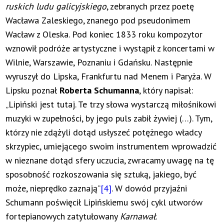
ruskich ludu galicyjskiego
, zebranych przez poetę
Wacława Zaleskiego, znanego pod pseudonimem
Wacław z Oleska. Pod koniec 1833 roku kompozytor
wznowił podróże artystyczne i wystąpił z koncertami w
Wilnie, Warszawie, Poznaniu i Gdańsku. Następnie
wyruszył do Lipska, Frankfurtu nad Menem i Paryża. W
Lipsku poznał
Roberta Schumanna
, który napisał:
„Lipiński jest tutaj. Te trzy słowa wystarczą miłośnikowi
muzyki w zupełności, by jego puls zabił żywiej (…). Tym,
którzy nie zdążyli dotąd usłyszeć potężnego władcy
skrzypiec, umiejącego swoim instrumentem wprowadzić
w nieznane dotąd sfery uczucia, zwracamy uwagę na tę
sposobność rozkoszowania się sztuką, jakiego, być
może, nieprędko zaznają”
[4]
. W dowód przyjaźni
Schumann poświęcił Lipińskiemu swój cykl utworów
fortepianowych zatytułowany
Karnawał
.