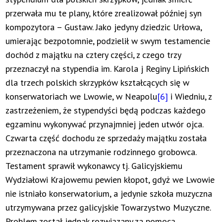
przerwała mu te plany, które zrealizował później syn
kompozytora – Gustaw. Jako jedyny dziedzic Urłowa,
umierając bezpotomnie, podzielił w swym testamencie
dochód z majątku na cztery części, z czego trzy
przeznaczył na stypendia im. Karola j Reginy Lipińskich
dla trzech polskich skrzypków kształcących się w
konserwatoriach we Lwowie, w Neapolu
[6]
i Wiedniu, z
zastrzeżeniem, że stypendyści będą podczas każdego
egzaminu wykonywać przynajmniej jeden utwór ojca.
Czwarta część dochodu ze sprzedaży majątku została
przeznaczona na utrzymanie rodzinnego grobowca.
Testament sprawił wykonawcy tj. Galicyjskiemu
Wydziałowi Krajowemu pewien kłopot, gdyż we Lwowie
nie istniało konserwatorium, a jedynie szkoła muzyczna
utrzymywana przez galicyjskie Towarzystwo Muzyczne.
Problem został jednak rozwiązany za pomocą