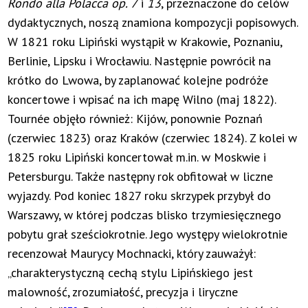
Rondo alla Polacca op. 7
i
13
, przeznaczone do celów
dydaktycznych, noszą znamiona kompozycji popisowych.
W 1821 roku Lipiński wystąpił w Krakowie, Poznaniu,
Berlinie, Lipsku i Wrocławiu. Następnie powrócił na
krótko do Lwowa, by zaplanować kolejne podróże
koncertowe i wpisać na ich mapę Wilno (maj 1822).
Tournée objęło również: Kijów, ponownie Poznań
(czerwiec 1823) oraz Kraków (czerwiec 1824). Z kolei w
1825 roku Lipiński koncertował m.in. w Moskwie i
Petersburgu. Także następny rok obfitował w liczne
wyjazdy. Pod koniec 1827 roku skrzypek przybył do
Warszawy, w której podczas blisko trzymiesięcznego
pobytu grał sześciokrotnie. Jego występy wielokrotnie
recenzował Maurycy Mochnacki, który zauważył:
„charakterystyczną cechą stylu Lipińskiego jest
malowność, zrozumiałość, precyzja i liryczne