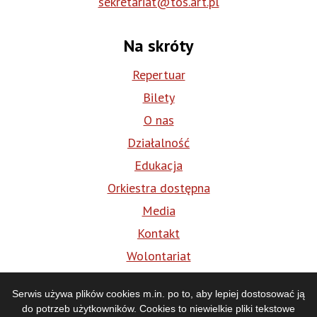
sekretariat@tos.art.pl
Na skróty
Repertuar
Bilety
O nas
Działalność
Edukacja
Orkiestra dostępna
Media
Kontakt
Wolontariat
BIP
Serwis używa plików cookies m.in. po to, aby lepiej dostosować ją
do potrzeb użytkowników. Cookies to niewielkie pliki tekstowe