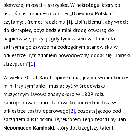
pierwszej miłości – skrzypiec. W nekrologu, który po
jego śmierci zamieszczono w „Dzienniku Polskim”
czytamy: „Kremes radził mu [tj. Lipińskiemu], aby wrócił
do skrzypiec, gdyż będzie miał drogę otwartą do
najpierwszej pozycji, gdy tymczasem wiolonczela
zatrzyma go zawsze na podrzędnym stanowisku w
orkiestrze. Tym zdaniem powodowany, oddał się Lipiński
skrzypcom”
[1]
.
W wieku 20 lat Karol Lipiński miał już na swoim koncie
m.in. trzy symfonie i musiał być w środowisku
muzycznym Lwowa znany skoro w 1809 roku
zaproponowano mu stanowisko koncertmistrza w
orkiestrze teatru operowego
[2]
, pozostającego pod
zarządem austriackim. Dyrektorem tego teatru był
Jan
Nepomucen Kamiński
, który dostrzegłszy talent