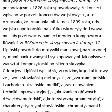
motywy w
II Koncercie skrzypcowym D-dur op. 21
pochodzącym z 1826 roku spowodowały, że koncert
wpisano w poczet „koncertów wojskowych”, a to
oznaczało, że zmagania militarne z 1809 roku, gdy
wojska napoleońskie na krótko wkroczyły do Lwowa
musiały przetrwać w pamięci młodego kompozytora.
Również w
IV Koncercie skrzypcowym A-dur op. 32
Lipiński powrócił do motywiki marszowej, naznaczonej
rytmami punktowanymi i synkopowanymi. Jak opisywał
warsztat kompozytorski polskiego skrzypka ‒
Grigorjew: Lipiński wpisał się w rodzimy krąg kulturowy
ze „swoją słowiańską melodyką” , ze „zwrotami polskiej
i zachodnio-ukraińskiej meliki”, z „zastosowaniem
techniki improwizacyjnej”, z „okrążaniem głównych
dźwięków melodyki”, z „kolorystyczną ornamentyką”, z
charakterystycznymi słowiańskimi chromatyzmami i