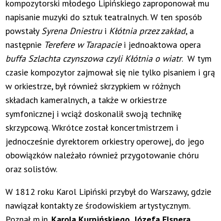
kompozytorski młodego Lipińskiego zaproponował mu
napisanie muzyki do sztuk teatralnych. W ten sposób
powstały
Syrena Dniestru
i
Kłótnia przez zakład
, a
następnie
Terefere w Tarapacie
i jednoaktowa opera
buffa
Szlachta czynszowa czyli Kłótnia o wiatr
. W tym
czasie kompozytor zajmował się nie tylko pisaniem i grą
w orkiestrze, był również skrzypkiem w różnych
składach kameralnych, a także w orkiestrze
symfonicznej i wciąż doskonalił swoją technikę
skrzypcową. Wkrótce został koncertmistrzem i
jednocześnie dyrektorem orkiestry operowej, do jego
obowiązków należało również przygotowanie chóru
oraz solistów.
W 1812 roku Karol Lipiński przybył do Warszawy, gdzie
nawiązał kontakty ze środowiskiem artystycznym.
Poznał m.in.
Karola Kurpińskiego, Józefa Elsnera,