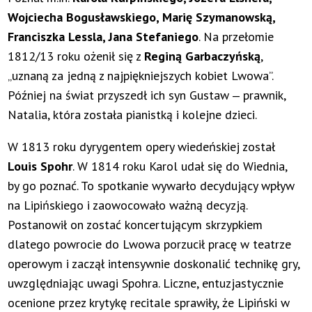
Wojciecha Bogusławskiego, Marię Szymanowską,
Franciszka Lessla, Jana Stefaniego
. Na przełomie
1812/13 roku ożenił się z
Reginą Garbaczyńską
,
„uznaną za jedną z najpiękniejszych kobiet Lwowa”.
Później na świat przyszedł ich syn Gustaw ‒ prawnik,
Natalia, która została pianistką i kolejne dzieci.
W 1813 roku dyrygentem opery wiedeńskiej został
Louis Spohr
. W 1814 roku Karol udał się do Wiednia,
by go poznać. To spotkanie wywarło decydujący wpływ
na Lipińskiego i zaowocowało ważną decyzją.
Postanowił on zostać koncertującym skrzypkiem
dlatego powrocie do Lwowa porzucił pracę w teatrze
operowym i zaczął intensywnie doskonalić technikę gry,
uwzględniając uwagi Spohra. Liczne, entuzjastycznie
ocenione przez krytykę recitale sprawiły, że Lipiński w