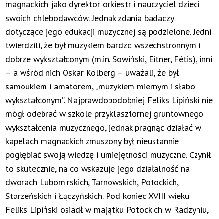
magnackich jako dyrektor orkiestr i nauczyciel dzieci
swoich chlebodawców. Jednak zdania badaczy
dotyczące jego edukacji muzycznej są podzielone. Jedni
twierdzili, że był muzykiem bardzo wszechstronnym i
dobrze wykształconym (m.in. Sowiński, Eitner, Fétis), inni
– a wśród nich Oskar Kolberg – uważali, że był
samoukiem i amatorem, „muzykiem miernym i słabo
wykształconym”. Najprawdopodobniej Feliks Lipiński nie
mógł odebrać w szkole przyklasztornej gruntownego
wykształcenia muzycznego, jednak pragnąc działać w
kapelach magnackich zmuszony był nieustannie
pogłębiać swoją wiedzę i umiejętności muzyczne. Czynił
to skutecznie, na co wskazuje jego działalność na
dworach Lubomirskich, Tarnowskich, Potockich,
Starzeńskich i Łączyńskich. Pod koniec XVIII wieku
Feliks Lipiński osiadł w majątku Potockich w Radzyniu,