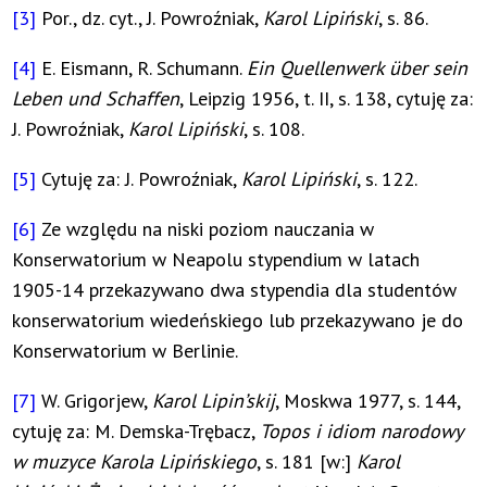
[3]
Por., dz. cyt., J. Powroźniak,
Karol Lipiński
, s. 86.
[4]
E. Eismann, R. Schumann.
Ein Quellenwerk über sein
Leben und Schaffen
, Leipzig 1956, t. II, s. 138, cytuję za:
J. Powroźniak,
Karol Lipiński
, s. 108.
[5]
Cytuję za: J. Powroźniak,
Karol Lipiński
, s. 122.
[6]
Ze względu na niski poziom nauczania w
Konserwatorium w Neapolu stypendium w latach
1905-14 przekazywano dwa stypendia dla studentów
konserwatorium wiedeńskiego lub przekazywano je do
Konserwatorium w Berlinie.
[7]
W. Grigorjew,
Karol Lipin’skij
, Moskwa 1977, s. 144,
cytuję za: M. Demska-Trębacz,
Topos i idiom narodowy
w muzyce Karola Lipińskiego
, s. 181 [w:]
Karol