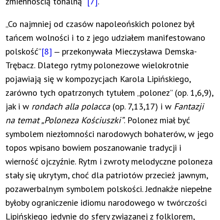
zmiennością tonalną”
[7]
.
„Co najmniej od czasów napoleońskich polonez był
tańcem wolności i to z jego udziałem manifestowano
polskość”
[8]
‒ przekonywała Mieczysława Demska-
Trębacz. Dlatego rytmy polonezowe wielokrotnie
pojawiają się w kompozycjach Karola Lipińskiego,
zarówno tych opatrzonych tytułem „polonez” (op. 1,6,9),
jak i w
rondach alla polacca
(op. 7,13,17) i w
Fantazji
na temat „Poloneza Kościuszki”
. Polonez miał być
symbolem niezłomności narodowych bohaterów, w jego
topos wpisano bowiem poszanowanie tradycji i
wierność ojczyźnie. Rytm i zwroty melodyczne poloneza
stały się ukrytym, choć dla patriotów przecież jawnym,
pozawerbalnym symbolem polskości. Jednakże niepełne
byłoby ograniczenie idiomu narodowego w twórczości
Lipińskiego jedynie do sfery związanej z folklorem,