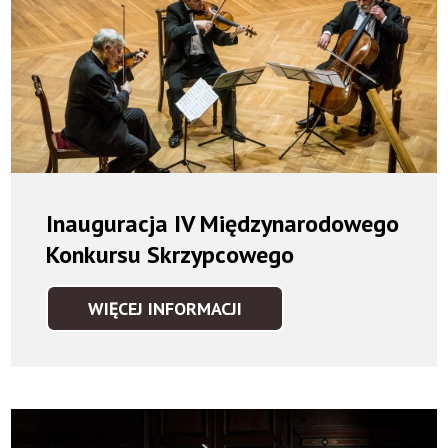
Inauguracja IV Międzynarodowego
Konkursu Skrzypcowego
WIĘCEJ INFORMACJI
INAUGURACJA
IV
MIĘDZYNARODOWEGO
KONKURSU
SKRZYPCOWEGO