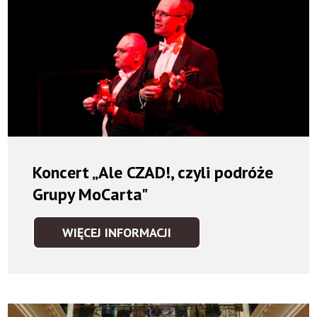
Koncert „Ale CZAD!, czyli podróże
Grupy MoCarta"
WIĘCEJ INFORMACJI
KONCERT
„ALE
CZAD!,
CZYLI
PODRÓŻE