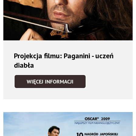
Projekcja filmu: Paganini - uczeń
diabła
WIĘCEJ INFORMACJI
PROJEKCJA
FILMU:
PAGANINI
-
UCZEŃ
DIABŁA