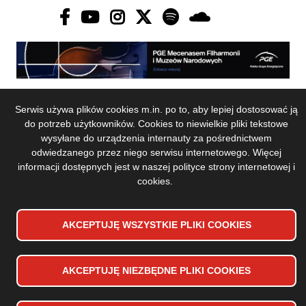
Serwis używa plików cookies m.in. po to, aby lepiej dostosować ją
do potrzeb użytkowników. Cookies to niewielkie pliki tekstowe
Deklaracja dostępności
Stopka
wysyłane do urządzenia internauty za pośrednictwem
Mapa strony
dolna
odwiedzanego przez niego serwisu internetowego. Więcej
Polityka prywatności
informacji dostępnych jest w naszej
polityce strony internetowej i
menu
cookies
.
Copyrights 2024 Toruńska Orkiestra Symfoniczna
Projekt i wykonanie:
Vobacom
AKCEPTUJĘ WSZYSTKIE PLIKI
WYCOFAJ ZGODĘ NA PLIKI
COOKIES
COOKIES
AKCEPTUJĘ NIEZBĘDNE PLIKI
COOKIES