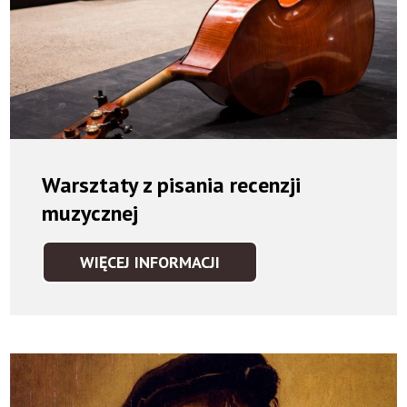
Warsztaty z pisania recenzji
muzycznej
WIĘCEJ INFORMACJI
WARSZTATY
Z
PISANIA
RECENZJI
MUZYCZNEJ