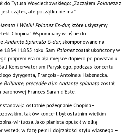
ał do Tytusa Woyciechowskiego: „Zacząłem
Poloneza
z
, jest czątek, ale początku nie ma.”
anato i Wielki Polonez Es-dur
, które usłyszymy
Efekt Chopina”. Wspomniany w liście do
ie
Andante Spianato
G-dur
, skomponowane na
ie 1834 i 1835 roku. Sam
Polonez
został ukończony w
jego prapremiera miała miejsce dopiero po powstaniu
 Sali Konserwatorium Paryskiego, podczas koncertu
iego dyrygenta, François–Antoine’a Habenecka.
 Brillante
,
précédée d’un Andante spianato
został
a baronowej Frances Sarah d’Este.
r
stanowiła ostatnie pożegnanie Chopina–
ozowskim, tak ów koncert był ostatnim wielkim
ina-wirtuoza. Jako pianista opuścił wielką
 wszedł w fazę pełni i dojrzałości stylu własnego –