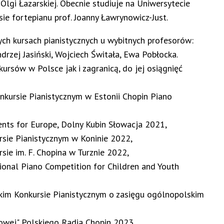
Olgi Łazarskiej. Obecnie studiuje na Uniwersytecie
e fortepianu prof. Joanny Ławrynowicz-Just.
ych kursach pianistycznych u wybitnych profesorów:
rzej Jasiński, Wojciech Świtała, Ewa Pobłocka.
kursów w Polsce jak i zagranicą, do jej osiągnięć
kursie Pianistycznym w Estonii Chopin Piano
lents for Europe, Dolny Kubin Słowacja 2021,
rsie Pianistycznym w Koninie 2022,
sie im. F. Chopina w Turznie 2022,
ational Piano Competition for Children and Youth
skim Konkursie Pianistycznym o zasięgu ogólnopolskim
sowej" Polskiego Radia Chopin 2023,