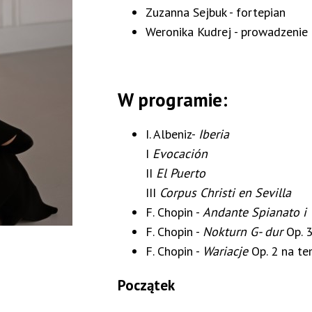
Zuzanna Sejbuk - fortepian
Weronika Kudrej - prowadzenie
W programie:
I. Albeniz-
Iberia
I
Evocación
II
El Puerto
III
Corpus Christi en Sevilla
F. Chopin -
Andante Spianato i 
F. Chopin -
Nokturn G- dur
Op. 3
F. Chopin -
Wariacje
Op. 2 na te
Początek