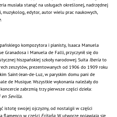
eria musiała stanąć na usługach określonej, nadrzędnej
, muzykolog, edytor, autor wielu prac naukowych,
.
pańskiego kompozytora i pianisty, Isaaca Manuela
ue Granadosa i Manuela de Falli, przyczynił się do
stycznej hiszpańskiej szkoły narodowej. Suita
Iberia
to
erech zeszytów, prezentowanych od 1906 do 1909 roku
kim Saint-Jean-de-Luz, w paryskim domu pani de
onale de Musique. Wszystkie wykonania należały do
 koncercie zabrzmią trzy pierwsze części dzieła:
 en Sevilla.
ć istotę swojej ojczyzny, od nostalgii w części
ha flamenco w części
Eritaña
. W utworze pojawiają się