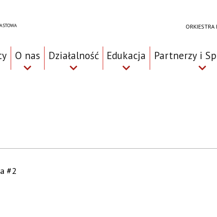
RASTOWA
ORKIESTRA
ty
O nas
Działalność
Edukacja
Partnerzy i S
a #2