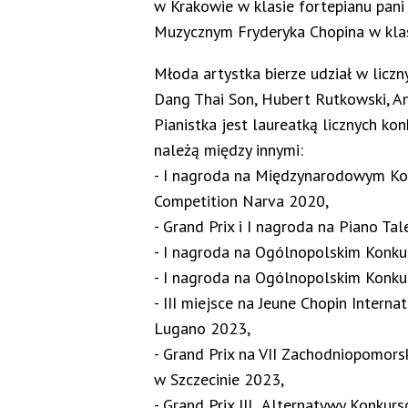
w Krakowie w klasie fortepianu pani 
Muzycznym Fryderyka Chopina w klasi
Młoda artystka bierze udział w liczn
Dang Thai Son, Hubert Rutkowski, And
Pianistka jest laureatką licznych kon
należą między innymi:
- I nagroda na Międzynarodowym Kon
Competition Narva 2020,
- Grand Prix i I nagroda na Piano Ta
- I nagroda na Ogólnopolskim Konku
- I nagroda na Ogólnopolskim Konkur
- III miejsce na Jeune Chopin Intern
Lugano 2023,
- Grand Prix na VII Zachodniopomor
w Szczecinie 2023,
- Grand Prix III „Alternatywy Konkur