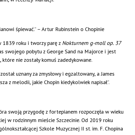
anowi śpiewać.” – Artur Rubinstein o Chopinie
 1839 roku i tworzy parę z
Nokturnem g-moll op. 37
s swojego pobytu z George Sand na Majorce i jest
, które nie zostały komuś zadedykowane.
r
został uznany za zmysłowy i egzaltowany, a James
sza z melodii, jakie Chopin kiedykolwiek napisał”.
tóra swoją przygodę z fortepianem rozpoczęła w wieku
ej w rodzinnym mieście Szczecinie. Od 2019 roku
lnokształcącej Szkole Muzycznej II st. im. F. Chopina