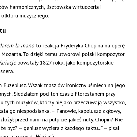
ków harmonicznych, lisztowska wirtuozeria i
folkloru muzycznego.
tu
 darem la mano
to reakcja Fryderyka Chopina na operę
ozarta. To dzięki temu utworowi polski kompozytor
ariacje
powstały 1827 roku, jako kompozytorskie
lsnera.
 Euzebiusz. Wszak znasz ów ironiczny uśmiech na jego
innych. Siedziałem pod ten czas z Florestanem przy
du tych muzyków, którzy niejako przeczuwają wszystko,
kała go niespodzianka. – Panowie, kapelusze z głowy,
złożył przed nami na pulpicie jakieś nuty. Chopin? Nie
e być? – geniusz wyziera z każdego taktu...” – pisał
nn, w recenzji
Wariacji
.