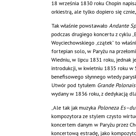
18 września 1830 roku Chopin napis
orkiestrą, ale tylko dopiero się cznie
Tak właśnie powstawało
Andante Spi
podczas drugiego koncertu z cyklu „
Woyciechowskiego „czątek” to właśn
fortepian solo, w Paryżu na przełom
Wiedniu, w lipcu 1831 roku, jednak 
introdukcji, w kwietniu 1835 roku w
benefisowego słynnego wtedy parysk
Utwór pod tytułem
Grande Polonaise
wydany w 1836 roku, z dedykacją dl
„Ale tak jak muzyka
Poloneza Es–du
kompozytora ze stylem czysto wirtu
koncertem danym w Paryżu przez Chop
koncertową estradę, jako kompozytor