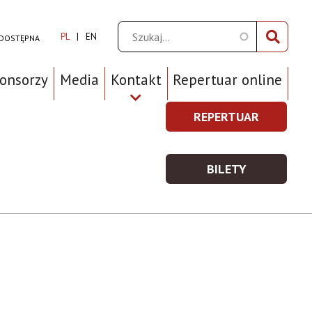
Szukaj
PL
EN
 DOSTĘPNA
ponsorzy
Media
Kontakt
Repertuar online
REPERTUAR
REPERTUAR
Prawe
-
Top
WIĘCEJ
BILETY
Menu
INFORMACJI
BILETY
-
WIĘCEJ
INFORMACJI