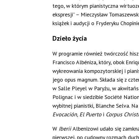
tego, w którym pianistyczna wirtuoz
ekspresji” – Mieczysław Tomaszewski
książek i audycji o Fryderyku Chopinie
Dzieło życia
W programie również twórczość hisz
Francisco Albéniza, który, obok Enriq
wykreowania kompozytorskiej i piani
jego opus magnum. Składa się z czt
w Salle Pleyel w Paryżu, w akwitańs
Polignac i w siedzibie Société Nati
wybitnej pianistki, Blanche Selva. Na
Evocación, El Puerto
i
Corpus Christi
W
Iberii
Albenizowi udało się zamkną
pierwszej, po cudowny rozmach duc