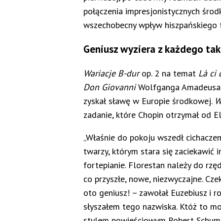
połączenia impresjonistycznych środ
wszechobecny wpływ hiszpańskiego 
Geniusz wyziera z każdego tak
Wariacje B-dur
op. 2 na temat
Là ci
Don Giovanni
Wolfganga Amadeusa M
zyskał sławę w Europie środkowej.
W
zadanie, które Chopin otrzymał od E
„Właśnie do pokoju wszedł cichaczem
twarzy, którym stara się zaciekawić 
fortepianie. Florestan należy do rzę
co przyszłe, nowe, niezwyczajne. Cze
oto geniusz! – zawołał Euzebiusz i ro
słyszałem tego nazwiska. Któż to moż
stylem powieściowym Robert Schuma