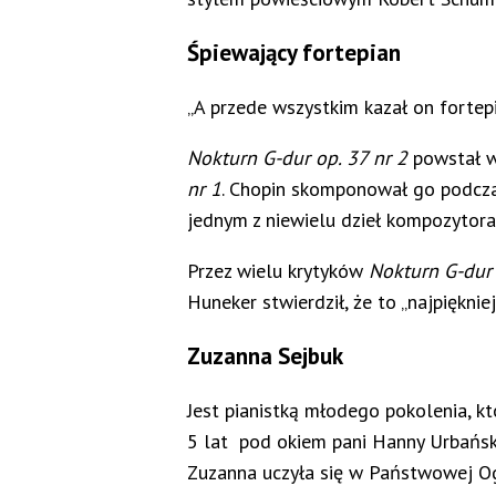
Śpiewający fortepian
„A przede wszystkim kazał on fortepi
Nokturn G-dur op. 37 nr 2
powstał w
nr 1
. Chopin skomponował go podcza
jednym z niewielu dzieł kompozytora
Przez wielu krytyków
Nokturn G-du
Huneker stwierdził, że to „najpiękniej
Zuzanna Sejbuk
Jest pianistką młodego pokolenia, k
5 lat pod okiem pani Hanny Urbański
Zuzanna uczyła się w Państwowej Ogó