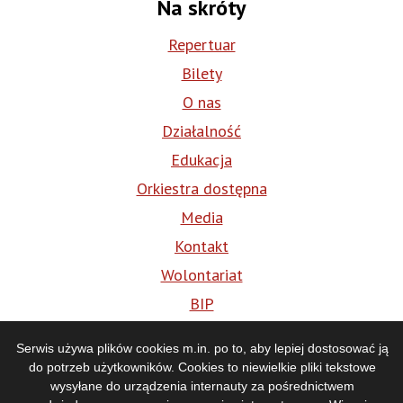
Na skróty
Repertuar
Bilety
O nas
Działalność
Edukacja
Orkiestra dostępna
Media
Kontakt
Wolontariat
BIP
Serwis używa plików cookies m.in. po to, aby lepiej dostosować ją
Media
do potrzeb użytkowników. Cookies to niewielkie pliki tekstowe
wysyłane do urządzenia internauty za pośrednictwem