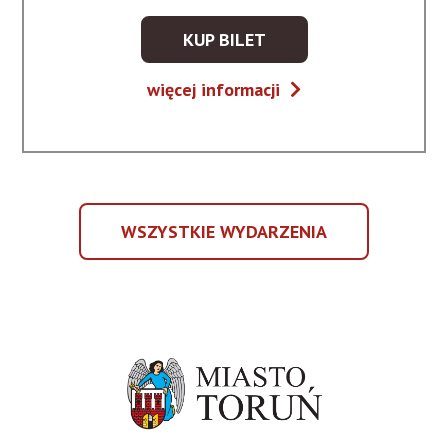
KUP BILET
KUP
BILET
Głosy
więcej informacji
NA
gór
WYDARZENIE
-
GŁOSY
GÓR
WSZYSTKIE WYDARZENIA
WSZYSTKIE
WYDARZENIA