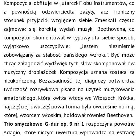
Kompozycja obfituje w „utarczki” obu instrumentów, co
z pewnością odzwierciedla zażyły, acz ironiczny
stosunek przyjaciół względem siebie. Zmeskall często
zajmował się korektą wydań muzyki Beethovena, co
kompozytor skomentował w typowy dla siebie sposób,
wyjątkowo uszczypliwie: „Jestem niezmiernie
zobowiązany za słabość pańskiego wzroku”. Być może
chcąc załagodzić wydźwięk tych słów skomponował ów
muzyczny drobiażdżek. Kompozycja uznana została za
nieukończoną. Bezzasadność tej diagnozy potwierdza
twórczość rozrywkowa pisana na użytek muzykowania
amatorskiego, która kwitła wtedy we Włoszech. Krótka,
najczęściej dwuczęściowa forma była ówcześnie normą,
której, wzorcem włoskim, hołdował również Beethoven.
Trio smyczkowe G-dur
op. 9 nr 1
rozpoczyna powolne
Adagio, które niczym uwertura wprowadza na estradę