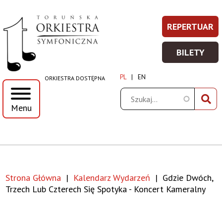
Gdzie
Przejdź
Przejdź
Przejdź
Przejdź
REPERTUAR
REPERT
Prawe
do
do
do
do
dwóch,
-
menu
treści
wyszukiwania
stopki
Top
BILETY
WIĘCEJ
BILETY
trzech
Menu
INFORM
-
PL
EN
ORKIESTRA DOSTĘPNA
WIĘCEJ
lub
INFORM
Szukaj
Menu
czterech
się
spotyka
Strona Główna
Kalendarz Wydarzeń
Gdzie Dwóch,
-
Ścieżka
Trzech Lub Czterech Się Spotyka - Koncert Kameralny
koncert
nawigacyjna