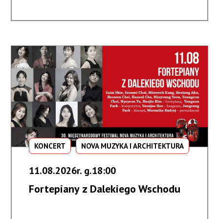
dialogi
#5
/
Słowackie
opowieści
KONCERT
NOVA MUZYKA I ARCHITEKTURA
11.08.2026r. g.18:00
Fortepiany z Dalekiego Wschodu