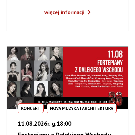
Muzyczne
więcej informacji
dialogi
#5
/
Słowackie
opowieści
KONCERT
NOVA MUZYKA I ARCHITEKTURA
11.08.2026r. g.18:00
Fortepiany z Dalekiego Wschodu