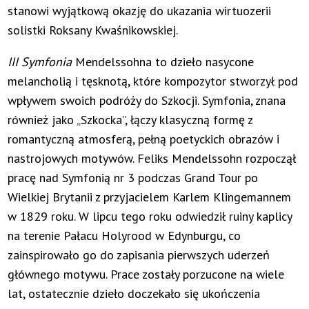
stanowi wyjątkową okazję do ukazania wirtuozerii
solistki Roksany Kwaśnikowskiej.
III Symfonia
Mendelssohna to dzieło nasycone
melancholią i tęsknotą, które kompozytor stworzył pod
wpływem swoich podróży do Szkocji. Symfonia, znana
również jako „Szkocka”, łączy klasyczną formę z
romantyczną atmosferą, pełną poetyckich obrazów i
nastrojowych motywów. Feliks Mendelssohn rozpoczął
pracę nad Symfonią nr 3 podczas Grand Tour po
Wielkiej Brytanii z przyjacielem Karlem Klingemannem
w 1829 roku. W lipcu tego roku odwiedził ruiny kaplicy
na terenie Pałacu Holyrood w Edynburgu, co
zainspirowało go do zapisania pierwszych uderzeń
głównego motywu. Prace zostały porzucone na wiele
lat, ostatecznie dzieło doczekało się ukończenia