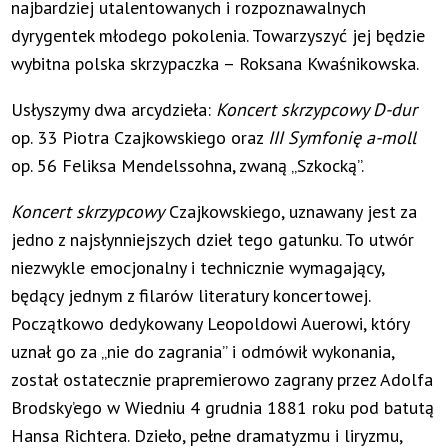
najbardziej utalentowanych i rozpoznawalnych
dyrygentek młodego pokolenia. Towarzyszyć jej będzie
wybitna polska skrzypaczka – Roksana Kwaśnikowska.
Usłyszymy dwa arcydzieła:
Koncert skrzypcowy D-dur
op. 33 Piotra Czajkowskiego oraz
III Symfonię a-moll
op. 56 Feliksa Mendelssohna, zwaną „Szkocką”.
Koncert skrzypcowy
Czajkowskiego, uznawany jest za
jedno z najsłynniejszych dzieł tego gatunku. To utwór
niezwykle emocjonalny i technicznie wymagający,
będący jednym z filarów literatury koncertowej.
Początkowo dedykowany Leopoldowi Auerowi, który
uznał go za „nie do zagrania” i odmówił wykonania,
został ostatecznie prapremierowo zagrany przez Adolfa
Brodsky’ego w Wiedniu 4 grudnia 1881 roku pod batutą
Hansa Richtera. Dzieło, pełne dramatyzmu i liryzmu,