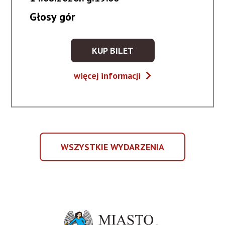
Głosy gór
KUP BILET
KUP
BILET
Głosy
więcej informacji
NA
gór
WYDARZENIE
-
GŁOSY
GÓR
WSZYSTKIE WYDARZENIA
WSZYSTKIE
WYDARZENIA