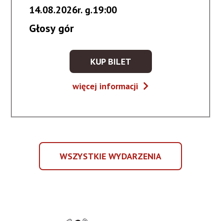
14.08.2026r. g.19:00
Głosy gór
KUP BILET
KUP
BILET
Głosy
więcej informacji
NA
gór
WYDARZENIE
-
GŁOSY
GÓR
WSZYSTKIE WYDARZENIA
WSZYSTKIE
WYDARZENIA