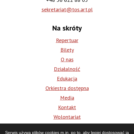
sekretariat@tos.art.pl
Na skróty
Repertuar
Bilety
O nas
Działalność
Edukacja
Orkiestra dostępna
Media
Kontakt
Wolontariat
BIP
Serwis używa plików cookies m.in. po to, aby lepiej dostosować ją