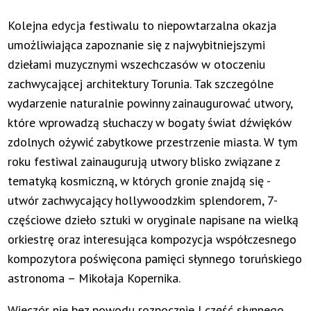
Kolejna edycja festiwalu to niepowtarzalna okazja
umożliwiająca zapoznanie się z najwybitniejszymi
dziełami muzycznymi wszechczasów w otoczeniu
zachwycającej architektury Torunia. Tak szczególne
wydarzenie naturalnie powinny zainaugurować utwory,
które wprowadzą słuchaczy w bogaty świat dźwięków
zdolnych ożywić zabytkowe przestrzenie miasta. W tym
roku festiwal zainaugurują utwory blisko związane z
tematyką kosmiczną, w których gronie znajdą się -
utwór zachwycający hollywoodzkim splendorem, 7-
częściowe dzieło sztuki w oryginale napisane na wielką
orkiestrę oraz interesująca kompozycja współczesnego
kompozytora poświęcona pamięci słynnego toruńskiego
astronoma – Mikołaja Kopernika.
Wieczór nie bez powodu rozpocznie I część słynnego