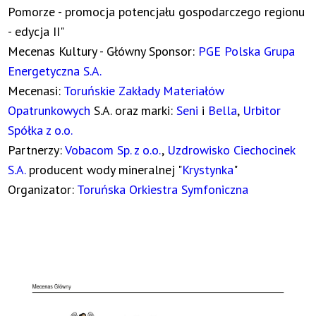
Pomorze - promocja potencjału gospodarczego regionu
- edycja II"
Mecenas Kultury - Główny Sponsor:
PGE Polska Grupa
Energetyczna S.A.
Mecenasi:
Toruńskie Zakłady Materiałów
Opatrunkowych
S.A. oraz marki:
Seni
i
Bella
,
Urbitor
Spółka z o.o.
Partnerzy:
Vobacom Sp. z o.o.
,
Uzdrowisko Ciechocinek
S.A.
producent wody mineralnej "
Krystynka
"
Organizator:
Toruńska Orkiestra Symfoniczna