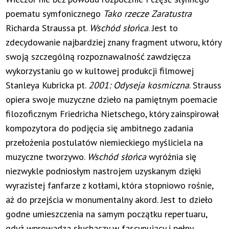
poematu symfonicznego
Tako rzecze Zaratustra
Richarda Straussa pt.
Wschód słońca
. Jest to
zdecydowanie najbardziej znany fragment utworu, który
swoją szczególną rozpoznawalność zawdzięcza
wykorzystaniu go w kultowej produkcji filmowej
Stanleya Kubricka pt.
2001: Odyseja kosmiczna
. Strauss
opiera swoje muzyczne dzieło na pamiętnym poemacie
filozoficznym Friedricha Nietschego, który zainspirował
kompozytora do podjęcia się ambitnego zadania
przełożenia postulatów niemieckiego myśliciela na
muzyczne tworzywo.
Wschód słońca
wyróżnia się
niezwykle podniosłym nastrojem uzyskanym dzięki
wyrazistej fanfarze z kotłami, która stopniowo rośnie,
aż do przejścia w monumentalny akord. Jest to dzieło
godne umieszczenia na samym początku repertuaru,
gdyż wprowadza słuchaczy w fascynujący i pełny