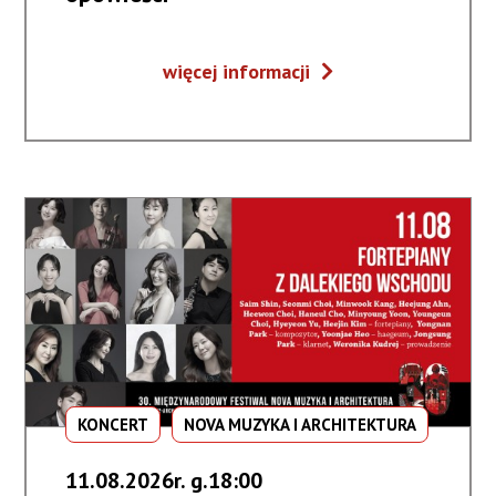
Muzyczne
więcej informacji
dialogi
#5
/
Słowackie
opowieści
KONCERT
NOVA MUZYKA I ARCHITEKTURA
11.08.2026r. g.18:00