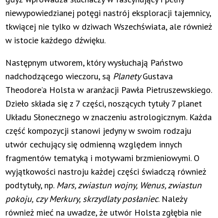
niewypowiedzianej potęgi nastrój eksploracji tajemnicy,
tkwiącej nie tylko w dziwach Wszechświata, ale również
w istocie każdego dźwięku.
Następnym utworem, który wysłuchają Państwo
nadchodzącego wieczoru, są
Planety
Gustava
Theodore’a Holsta w aranżacji Pawła Pietruszewskiego.
Dzieło składa się z 7 części, noszących tytuły 7 planet
Układu Słonecznego w znaczeniu astrologicznym. Każda
część kompozycji stanowi jedyny w swoim rodzaju
utwór cechujący się odmienną względem innych
fragmentów tematyką i motywami brzmieniowymi. O
wyjątkowości nastroju każdej części świadczą również
podtytuły, np.
Mars, zwiastun wojny, Wenus, zwiastun
pokoju, czy Merkury, skrzydlaty posłaniec
. Należy
również mieć na uwadze, że utwór Holsta zgłębia nie