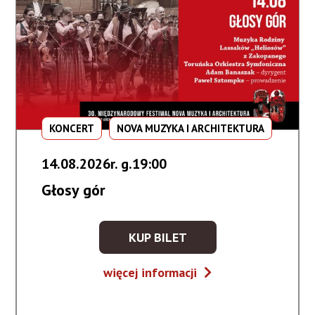
KONCERT
NOVA MUZYKA I ARCHITEKTURA
14.08.2026r. g.19:00
Głosy gór
KUP BILET
KUP
BILET
Głosy
więcej informacji
NA
gór
WYDARZENIE
-