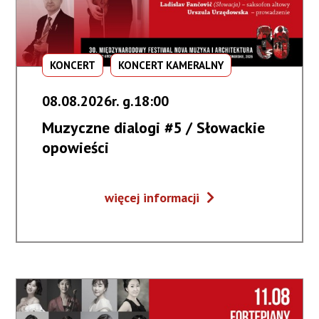
KONCERT
KONCERT KAMERALNY
08.08.2026r. g.18:00
Muzyczne dialogi #5 / Słowackie
opowieści
Muzyczne
więcej informacji
dialogi
#5
/
Słowackie
opowieści