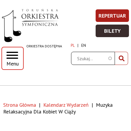
Muzyka
Przejdź
Przejdź
Przejdź
Przejdź
REPERTUAR
REPERT
Prawe
do
do
do
do
relaksacyjna
-
menu
treści
wyszukiwania
stopki
Top
BILETY
WIĘCEJ
BILETY
dla
Menu
INFORM
-
PL
EN
ORKIESTRA DOSTĘPNA
WIĘCEJ
kobiet
INFORM
Szukaj
Menu
w
ciąży
|
Strona Główna
Kalendarz Wydarzeń
Muzyka
Toruńska
Ścieżka
Relaksacyjna Dla Kobiet W Ciąży
Orkiestra
nawigacyjna