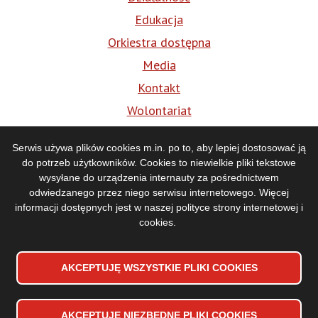
Edukacja
Orkiestra dostępna
Media
Kontakt
Wolontariat
BIP
Serwis używa plików cookies m.in. po to, aby lepiej dostosować ją
do potrzeb użytkowników. Cookies to niewielkie pliki tekstowe
Media
wysyłane do urządzenia internauty za pośrednictwem
odwiedzanego przez niego serwisu internetowego. Więcej
informacji dostępnych jest w naszej
polityce strony internetowej i
cookies
.
AKCEPTUJĘ WSZYSTKIE PLIKI
WYCOFAJ ZGODĘ NA PLIKI
COOKIES
COOKIES
AKCEPTUJĘ NIEZBĘDNE PLIKI
COOKIES