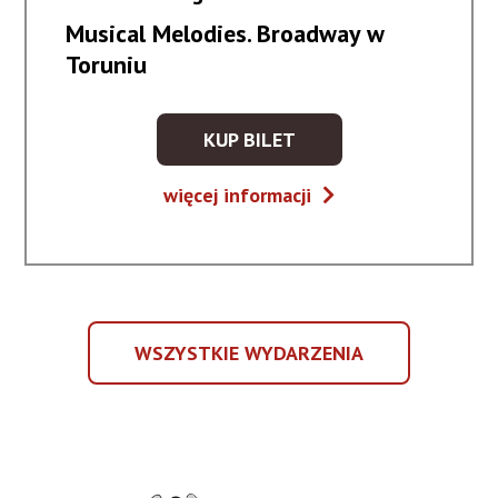
Musical Melodies. Broadway w
Toruniu
KUP BILET
KUP
BILET
Musical
więcej informacji
NA
Melodies.
WYDARZENIE
Broadway
-
w
MUSICAL
Toruniu
MELODIES.
BROADWAY
WSZYSTKIE WYDARZENIA
W
WSZYSTKIE
TORUNIU
WYDARZENIA