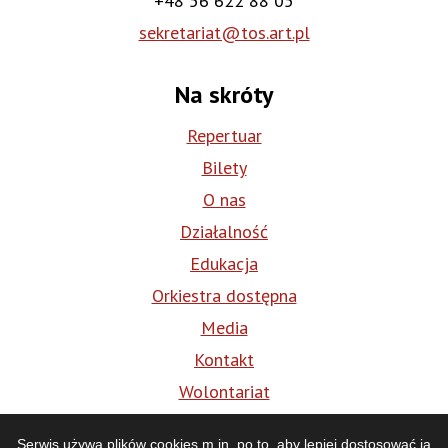
+48 56 622 88 05
sekretariat@tos.art.pl
Na skróty
Repertuar
Bilety
O nas
Działalność
Edukacja
Orkiestra dostępna
Media
Kontakt
Wolontariat
BIP
Serwis używa plików cookies m.in. po to, aby lepiej dostosować ją