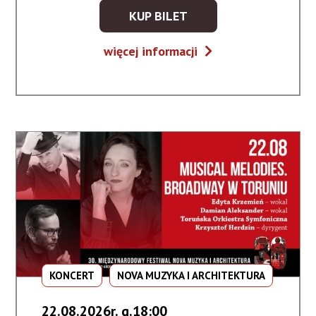
KUP BILET
KUP
BILET
Głosy
więcej informacji
NA
gór
WYDARZENIE
-
GŁOSY
GÓR
KONCERT
NOVA MUZYKA I ARCHITEKTURA
22.08.2026r. g.18:00