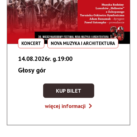
KONCERT
NOVA MUZYKA I ARCHITEKTURA
14.08.2026r. g.19:00
Głosy gór
KUP BILET
KUP
BILET
Głosy
więcej informacji
NA
gór
WYDARZENIE
-
GŁOSY
GÓR