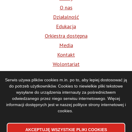
O nas
Działalność
Edukacja
Orkiestra dostępna
Media
Kontakt
Wolontariat
BIP
Serwis używa plików cookies m.in. po to, aby lepiej dostosować ją
do potrzeb użytkowników. Cookies to niewielkie pliki tekstowe
Media
wysyłane do urządzenia internauty za pośrednictwem
odwiedzanego przez niego serwisu internetowego. Więcej
informacji dostępnych jest w naszej
polityce strony internetowej i
cookies
.
AKCEPTUJĘ WSZYSTKIE PLIKI
WYCOFAJ ZGODĘ NA PLIKI
COOKIES
COOKIES