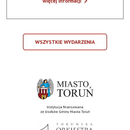
Musical
więcej informacji
NA
Melodies.
WYDARZENIE
Broadway
-
w
MUSICAL
Toruniu
MELODIES.
BROADWAY
WSZYSTKIE WYDARZENIA
W
WSZYSTKIE
TORUNIU
WYDARZENIA
Instytucja finansowana
ze środków Gminy Miasta Toruń