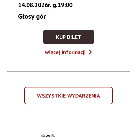
14.08.2026r. g.19:00
Głosy gór
KUP BILET
KUP
BILET
Głosy
więcej informacji
NA
gór
WYDARZENIE
-
GŁOSY
GÓR
WSZYSTKIE WYDARZENIA
WSZYSTKIE
WYDARZENIA