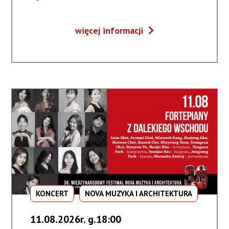
Muzyczne
więcej informacji
dialogi
#5
/
Słowackie
opowieści
KONCERT
NOVA MUZYKA I ARCHITEKTURA
11.08.2026r. g.18:00