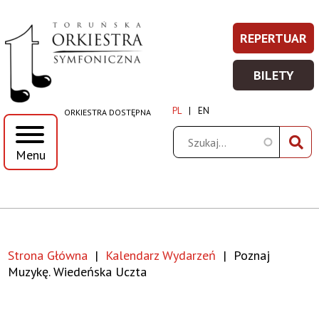
Poznaj
Przejdź
Przejdź
Przejdź
Przejdź
REPERTUAR
REPERT
Prawe
do
do
do
do
muzykę.
-
menu
treści
wyszukiwania
stopki
Top
BILETY
WIĘCEJ
BILETY
Wiedeńska
Menu
INFORM
-
PL
EN
ORKIESTRA DOSTĘPNA
WIĘCEJ
uczta
INFORM
Szukaj
Menu
|
Toruńska
Orkiestra
Strona Główna
Kalendarz Wydarzeń
Poznaj
Symfoniczna
Ścieżka
Muzykę. Wiedeńska Uczta
nawigacyjna