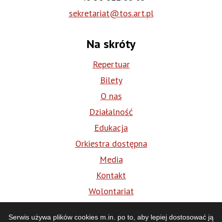
sekretariat@tos.art.pl
Na skróty
Repertuar
Bilety
O nas
Działalność
Edukacja
Orkiestra dostępna
Media
Kontakt
Wolontariat
BIP
Serwis używa plików cookies m.in. po to, aby lepiej dostosować ją