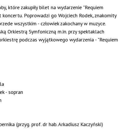
by, które zakupiły bilet na wydarzenie "Requiem
t koncertu. Poprowadzi go Wojciech Rodek, znakomity
 przede wszystkim - człowiek zakochany w muzyce.
ką Orkiestrą Symfoniczną m.in. przy spektaklach
rkiestrę podczas wyjątkowego wydarzenia - "Requiem
la
k - sopran
n
rnika (przyg. prof. dr hab. Arkadiusz Kaczyński)