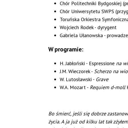
Chór Politechniki Bydgoskiej (p
Chór Uniwersytetu SWPS (przyg
Toruńska Orkiestra Symfoniczn
Wojciech Rodek - dyrygent
Gabriela Ułanowska - prowadze
W programie:
H. Jabłoński - Espressione
na wi
J.M. Wieczorek -
Scherzo na wio
W. Lutosławski -
Grave
W.A. Mozart -
Requiem d-moll
K
Bo śmierć, jeśli się dobrze zastano
życia. A ja już od kilku lat tak zżył