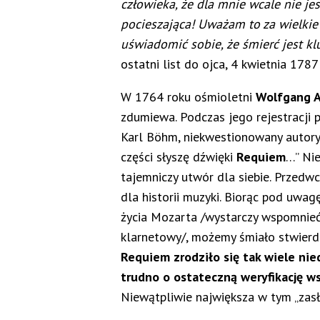
człowieka, że dla mnie wcale nie jes
pocieszająca! Uważam to za wielkie 
uświadomić sobie, że śmierć jest k
ostatni list do ojca, 4 kwietnia 1787
W 1764 roku ośmioletni
Wolfgang 
zdumiewa. Podczas jego rejestracji p
Karl Böhm, niekwestionowany autoryt
części słyszę dźwięki
Requiem
…” Nie
tajemniczy utwór dla siebie. Przedw
dla historii muzyki. Biorąc pod uwag
życia Mozarta /wystarczy wspomnieć „
klarnetowy/, możemy śmiało stwierdz
Requiem zrodziło się tak wiele ni
trudno o ostateczną weryfikację w
Niewątpliwie największa w tym „za