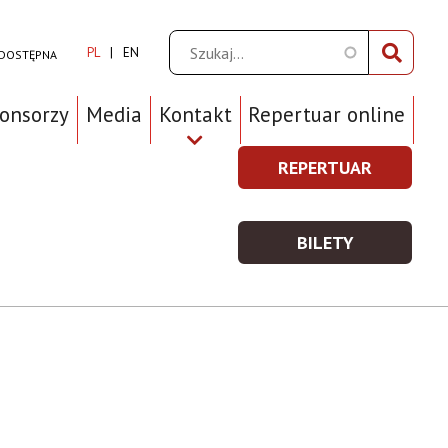
Szukaj
PL
EN
 DOSTĘPNA
ponsorzy
Media
Kontakt
Repertuar online
REPERTUAR
REPERTUAR
Prawe
-
Top
WIĘCEJ
BILETY
Menu
INFORMACJI
BILETY
-
WIĘCEJ
INFORMACJI