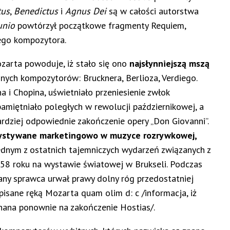
tus
,
Benedictus
i
Agnus Dei
są w całości autorstwa
nio
powtórzył początkowe fragmenty Requiem,
ego kompozytora.
ozarta powoduje, iż stało się ono
najsłynniejszą mszą
ejnych kompozytorów: Brucknera, Berlioza, Verdiego.
i Chopina, uświetniało przeniesienie zwłok
miętniało poległych w rewolucji październikowej, a
rdziej odpowiednie zakończenie opery „Don Giovanni”.
ystywane marketingowo w muzyce rozrywkowej,
dnym z ostatnich tajemniczych wydarzeń związanych z
958 roku na wystawie światowej w Brukseli. Podczas
any sprawca urwał prawy dolny róg przedostatniej
pisane ręką Mozarta quam olim d: c /informacja, iż
ana ponownie na zakończenie Hostias/.