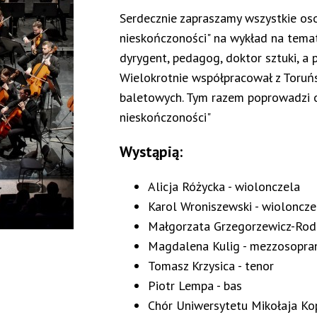
Serdecznie zapraszamy wszystkie oso
nieskończoności" na wykład na tema
dyrygent, pedagog, doktor sztuki, a
Wielokrotnie współpracował z Toruńs
baletowych. Tym razem poprowadzi o
nieskończoności"
Wystąpią:
Alicja Różycka - wiolonczela
Karol Wroniszewski - wioloncze
Małgorzata Grzegorzewicz-Rode
Magdalena Kulig - mezzosopra
Tomasz Krzysica - tenor
Piotr Lempa - bas
Chór Uniwersytetu Mikołaja Kope