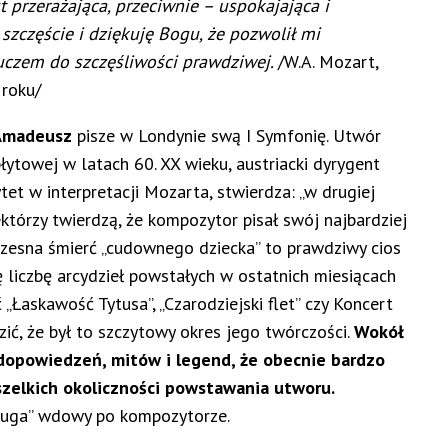
t przerażająca, przeciwnie – uspokajająca i
szczęście i dziękuję Bogu, że pozwolił mi
luczem do szczęśliwości prawdziwej.
/W.A. Mozart,
 roku/
Amadeusz
pisze w Londynie swą I Symfonię. Utwór
łytowej w latach 60. XX wieku, austriacki dyrygent
et w interpretacji Mozarta, stwierdza: „w drugiej
którzy twierdzą, że kompozytor pisał swój najbardziej
czesna śmierć „cudownego dziecka” to prawdziwy cios
ę liczbę arcydzieł powstałych w ostatnich miesiącach
Łaskawość Tytusa”, „Czarodziejski flet” czy Koncert
ić, że był to szczytowy okres jego twórczości.
Wokół
edopowiedzeń, mitów i legend, że obecnie bardzo
szelkich okoliczności powstawania utworu.
sługa” wdowy po kompozytorze.