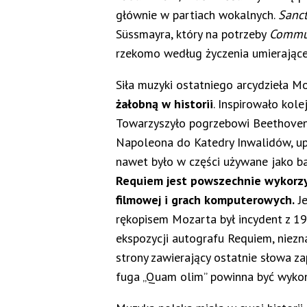
głównie w partiach wokalnych.
Sanc
Süssmayra, który na potrzeby
Commu
rzekomo według życzenia umierając
Siła muzyki ostatniego arcydzieła M
żałobną w historii
. Inspirowało kol
Towarzyszyło pogrzebowi Beethovena 
Napoleona do Katedry Inwalidów, upa
nawet było w części używane jako ba
Requiem jest powszechnie wykorz
filmowej i grach komputerowych.
Je
rękopisem Mozarta był incydent z 1
ekspozycji autografu Requiem, niezn
strony zawierający ostatnie słowa za
fuga „Quam olim” powinna być wykon