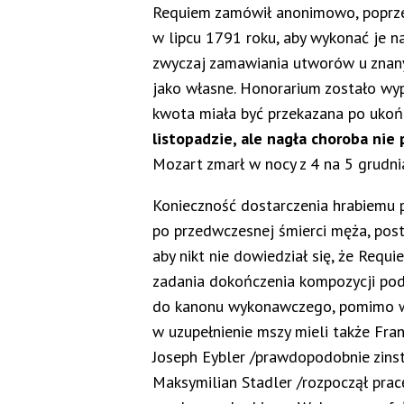
Requiem zamówił anonimowo, poprze
w lipcu 1791 roku, aby wykonać je na
zwyczaj zamawiania utworów u znany
jako własne. Honorarium zostało wy
kwota miała być przekazana po ukoń
listopadzie, ale nagła choroba ni
Mozart zmarł w nocy z 4 na 5 grudni
Konieczność dostarczenia hrabiemu 
po przedwczesnej śmierci męża, post
aby nikt nie dowiedział się, że Requ
zadania dokończenia kompozycji podj
do kanonu wykonawczego, pomimo wie
w uzupełnienie mszy mieli także Fra
Joseph Eybler /prawdopodobnie zin
Maksymilian Stadler /rozpoczął pra