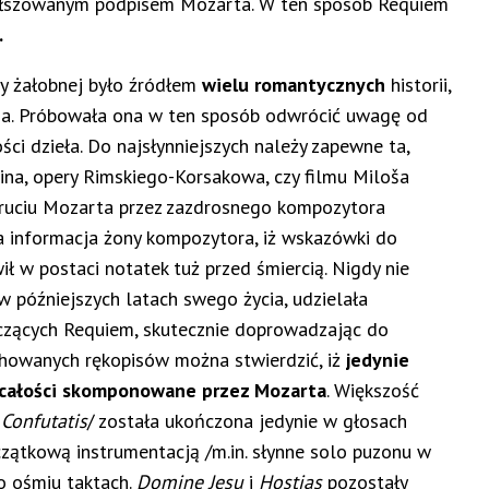
ałszowanym podpisem Mozarta. W ten sposób Requiem
.
y żałobnej było źródłem
wielu romantycznych
historii,
ja. Próbowała ona w ten sposób odwrócić uwagę od
i dzieła. Do najsłynniejszych należy zapewne ta,
ina, opery Rimskiego-Korsakowa, czy filmu Miloša
truciu Mozarta przez zazdrosnego kompozytora
ła informacja żony kompozytora, iż wskazówki do
 w postaci notatek tuż przed śmiercią. Nigdy nie
w późniejszych latach swego życia, udzielała
czących Requiem, skutecznie doprowadzając do
chowanych rękopisów można stwierdzić, iż
jedynie
 całości skomponowane przez Mozarta
. Większość
o
Confutatis
/ została ukończona jedynie w głosach
zątkową instrumentacją /m.in. słynne solo puzonu w
o ośmiu taktach.
Domine Jesu
i
Hostias
pozostały