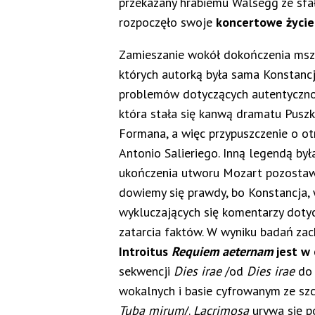
przekazany hrabiemu Walsegg ze sf
rozpoczęło swoje
koncertowe życie
Zamieszanie wokół dokończenia msz
których autorką była sama Konstanc
problemów dotyczących autentycznośc
która stała się kanwą dramatu Puszk
Formana, a więc przypuszczenie o o
Antonio Salieriego. Inną legendą by
ukończenia utworu Mozart pozostawił
dowiemy się prawdy, bo Konstancja, 
wykluczających się komentarzy doty
zatarcia faktów. W wyniku badań za
Introitus
Requiem aeternam
jest w
sekwencji
Dies irae
/od
Dies irae
d
wokalnych i basie cyfrowanym ze szc
Tuba mirum
/.
Lacrimosa
urywa się p