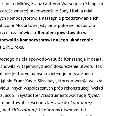
z pośredników, Franz Graf von Walsegg zu Stuppach
 cześć zmarłej przedwcześnie żony. Hrabia miał
ch kompozytorów, a następnie przedstawiania ich
płacone Mozartowi jedynie w połowie, pozostała
czeniu zamówienia.
Requiem powstawało w
e pozwoliła kompozytorowi na jego ukończenie.
a 1791 roku.
pełnego dzieła spowodowała, że Konstancja Mozart,
anowiła w tajemnicy zlecić dokończenie utworu, tak
iem nie jest oryginalnym dziełem jej męża. Zanim
ął się Franz Xaver Süssmayr, którego wersja weszła
lu innych współczesnych prób rekonstrukcji, wkład
nz Jacob Freystädtler /zinstrumentował fugę
Kyrie
/,
strumentował części od
Dies irae
do
Confutatis
/
cę nad
Offertorium
/. Ukończony utwór został