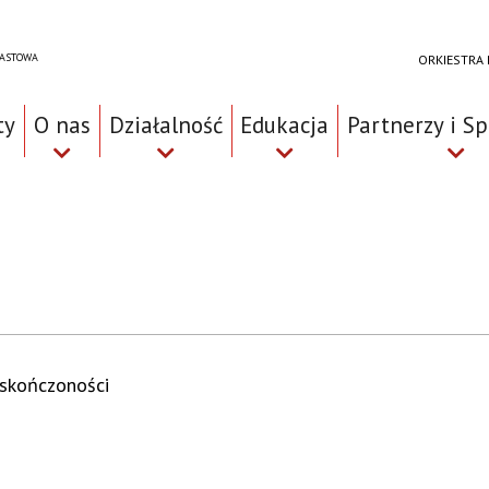
RASTOWA
ORKIESTRA
ty
O nas
Działalność
Edukacja
Partnerzy i S
skończoności