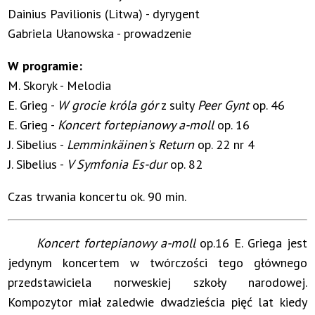
Dainius Pavilionis (Litwa) - dyrygent
Gabriela Ułanowska - prowadzenie
W programie:
M. Skoryk - Melodia
E. Grieg -
W grocie króla gór
z suity
Peer Gynt
op. 46
E. Grieg -
Koncert fortepianowy a-moll
op. 16
J. Sibelius -
Lemminkäinen's Return
op. 22 nr 4
J. Sibelius -
V Symfonia Es-dur
op. 82
Czas trwania koncertu ok. 90 min.
Koncert fortepianowy a-moll
op.16 E. Griega jest
jedynym koncertem w twórczości tego głównego
przedstawiciela norweskiej szkoły narodowej.
Kompozytor miał zaledwie dwadzieścia pięć lat kiedy