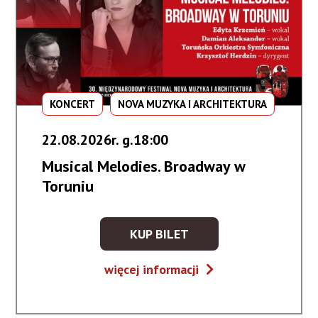
KONCERT
NOVA MUZYKA I ARCHITEKTURA
22.08.2026r. g.18:00
Musical Melodies. Broadway w
Toruniu
KUP BILET
KUP
BILET
Musical
więcej informacji
NA
Melodies.
WYDARZENIE
Broadway
-
w