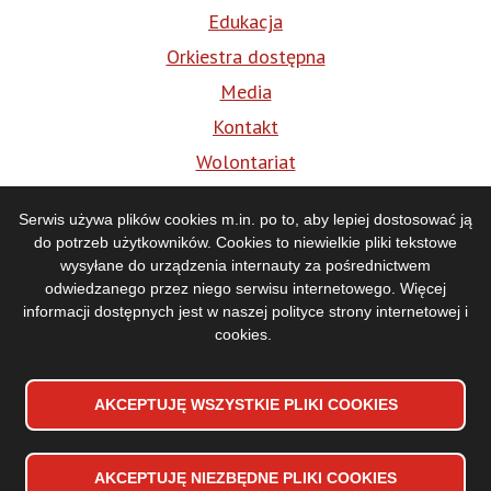
Edukacja
Orkiestra dostępna
Media
Kontakt
Wolontariat
BIP
Serwis używa plików cookies m.in. po to, aby lepiej dostosować ją
do potrzeb użytkowników. Cookies to niewielkie pliki tekstowe
Media
wysyłane do urządzenia internauty za pośrednictwem
odwiedzanego przez niego serwisu internetowego. Więcej
informacji dostępnych jest w naszej
polityce strony internetowej i
cookies
.
AKCEPTUJĘ WSZYSTKIE PLIKI
WYCOFAJ ZGODĘ NA PLIKI
COOKIES
COOKIES
AKCEPTUJĘ NIEZBĘDNE PLIKI
COOKIES
Deklaracja dostępności