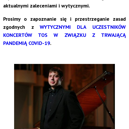
aktualnymi zaleceniami i wytycznymi.
Prosimy o zapoznanie się i przestrzeganie zasad
zgodnych z
WYTYCZNYMI DLA UCZESTNIKÓW
KONCERTÓW TOS W ZWIĄZKU Z TRWAJĄCĄ
PANDEMIĄ COVID-19
.