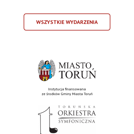
MUSICAL
Toruniu
MELODIES.
BROADWAY
WSZYSTKIE WYDARZENIA
W
WSZYSTKIE
TORUNIU
WYDARZENIA
Instytucja finansowana
ze środków Gminy Miasta Toruń