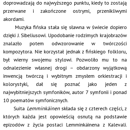
doprowadzają do najwyższego punktu, kiedy to zostają
przerwane i zakończone ostrymi, przenikliwymi
akordami.
Muzyka fińska stała się sławna w świecie dopiero
dzięki J. Sibeliusowi. Upodobanie rodzimych krajobrazów
znalazło potem odwzorowanie w twórczości
kompozytora. Nie korzystał jednak z fińskiego folkloru,
był wierny swojemu stylowi. Pozwoliło mu to na
odnalezienie własnej drogi – obdarzony wyjątkową
inwencją twórczą i wybitnym zmysłem orkiestracji i
kolorystyki, dał się poznać jako jeden z
najwybitniejszych symfoników, autor 7 symfonii i ponad
10 poematów symfonicznych.
Suita
Lemminkäinen
składa się z czterech części, z
których każda jest opowieścią osnutą na podstawie
epizodów z życia postaci Lemminkäinena z Kalevali.