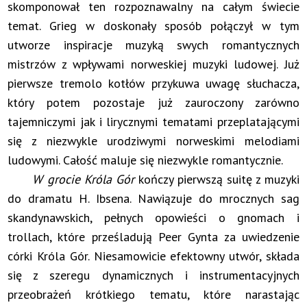
skomponował ten rozpoznawalny na całym świecie
temat. Grieg w doskonały sposób połączył w tym
utworze inspiracje muzyką swych romantycznych
mistrzów z wpływami norweskiej muzyki ludowej. Już
pierwsze tremolo kotłów przykuwa uwagę słuchacza,
który potem pozostaje już zauroczony zarówno
tajemniczymi jak i lirycznymi tematami przeplatającymi
się z niezwykle urodziwymi norweskimi melodiami
ludowymi. Całość maluje się niezwykle romantycznie.
W grocie Króla Gór
kończy pierwszą suitę z muzyki
do dramatu H. Ibsena. Nawiązuje do mrocznych sag
skandynawskich, pełnych opowieści o gnomach i
trollach, które prześladują Peer Gynta za uwiedzenie
córki Króla Gór. Niesamowicie efektowny utwór, składa
się z szeregu dynamicznych i instrumentacyjnych
przeobrażeń krótkiego tematu, które narastając