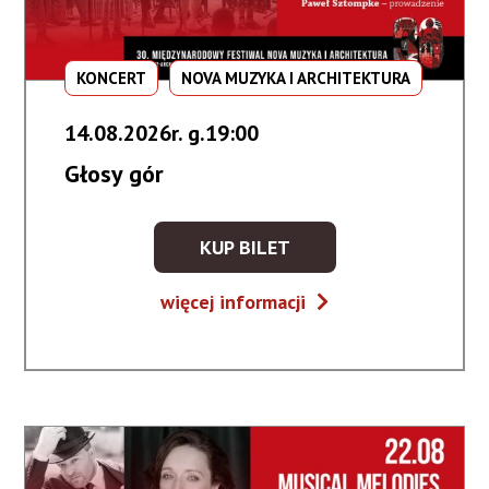
KONCERT
NOVA MUZYKA I ARCHITEKTURA
14.08.2026r. g.19:00
Głosy gór
KUP BILET
KUP
BILET
Głosy
więcej informacji
NA
gór
WYDARZENIE
-
GŁOSY
GÓR