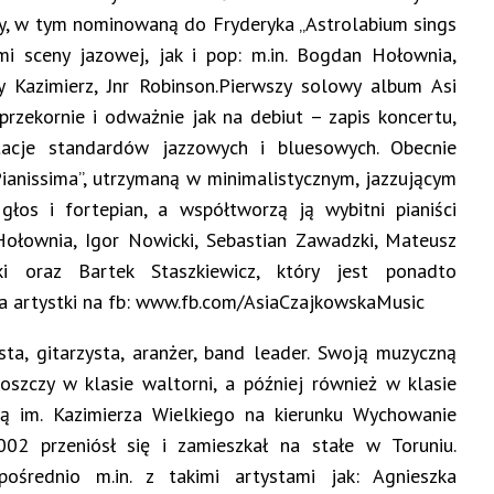
ty, w tym nominowaną do Fryderyka „Astrolabium sings
mi sceny jazowej, jak i pop: m.in. Bogdan Hołownia,
ny Kazimierz, Jnr Robinson.Pierwszy solowy album Asi
rzekornie i odważnie jak na debiut – zapis koncertu,
etacje standardów jazzowych i bluesowych. Obecnie
Pianissima”, utrzymaną w minimalistycznym, jazzującym
głos i fortepian, a współtworzą ją wybitni pianiści
Hołownia, Igor Nowicki, Sebastian Zawadzki, Mateusz
i oraz Bartek Staszkiewicz, który jest ponadto
a artystki na fb: www.fb.com/AsiaCzajkowskaMusic
sta, gitarzysta, aranżer, band leader. Swoją muzyczną
zczy w klasie waltorni, a później również w klasie
ą im. Kazimierza Wielkiego na kierunku Wychowanie
2 przeniósł się i zamieszkał na stałe w Toruniu.
ośrednio m.in. z takimi artystami jak: Agnieszka