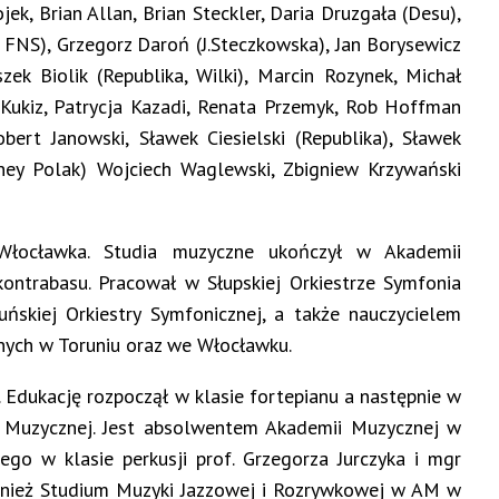
ek, Brian Allan, Brian Steckler, Daria Druzgała (Desu),
, FNS), Grzegorz Daroń (J.Steczkowska), Jan Borysewicz
ek Biolik (Republika, Wilki), Marcin Rozynek, Michał
 Kukiz, Patrycja Kazadi, Renata Przemyk, Rob Hoffman
Robert Janowski, Sławek Ciesielski (Republika), Sławek
ney Polak) Wojciech Waglewski, Zbigniew Krzywański
łocławka. Studia muzyczne ukończył w Akademii
ontrabasu. Pracował w Słupskiej Orkiestrze Symfonia
uńskiej Orkiestry Symfonicznej, a także nauczycielem
nych w Toruniu oraz we Włocławku.
. Edukację rozpoczął w klasie fortepianu a następnie w
le Muzycznej. Jest absolwentem Akademii Muzycznej w
ego w klasie perkusji prof. Grzegorza Jurczyka i mgr
nież Studium Muzyki Jazzowej i Rozrywkowej w AM w