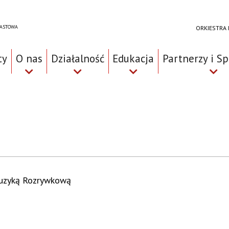
RASTOWA
ORKIESTRA
ty
O nas
Działalność
Edukacja
Partnerzy i S
uzyką Rozrywkową