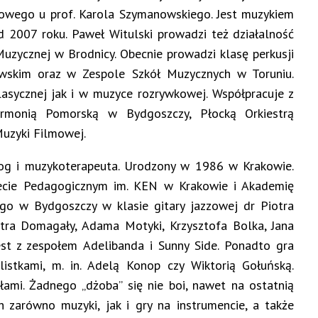
zowego u prof. Karola Szymanowskiego. Jest muzykiem
d 2007 roku. Paweł Witulski prowadzi też działalność
uzycznej w Brodnicy. Obecnie prowadzi klasę perkusji
wskim oraz w Zespole Szkół Muzycznych w Toruniu.
asycznej jak i w muzyce rozrywkowej. Współpracuje z
rmonią Pomorską w Bydgoszczy, Płocką Orkiestrą
Muzyki Filmowej.
gog i muzykoterapeuta. Urodzony w 1986 w Krakowie.
tecie Pedagogicznym im. KEN w Krakowie i Akademię
go w Bydgoszczy w klasie gitary jazzowej dr Piotra
otra Domagały, Adama Motyki, Krzysztofa Bolka, Jana
st z zespołem Adelibanda i Sunny Side. Ponadto gra
istkami, m. in. Adelą Konop czy Wiktorią Gołuńską.
łami. Żadnego „dżoba” się nie boi, nawet na ostatnią
 zarówno muzyki, jak i gry na instrumencie, a także