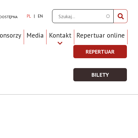
Szukaj
PL
EN
 DOSTĘPNA
ponsorzy
Media
Kontakt
Repertuar online
REPERTUAR
REPERTUAR
Prawe
-
Top
WIĘCEJ
BILETY
Menu
INFORMACJI
BILETY
-
WIĘCEJ
INFORMACJI