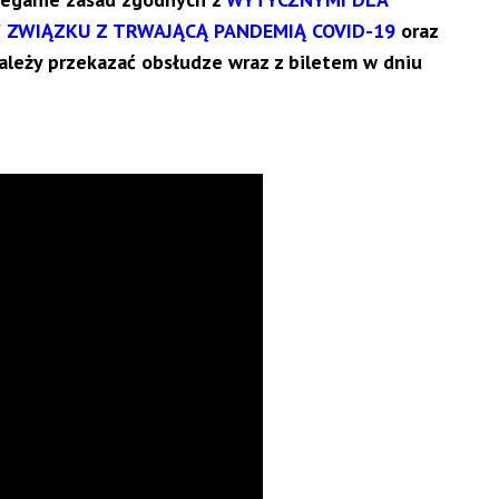
ZWIĄZKU Z TRWAJĄCĄ PANDEMIĄ COVID-19
oraz
ależy przekazać obsłudze wraz z biletem w dniu