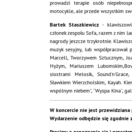
prowadzi terapie osób niepełnosp
motocykle, ale przede wszystkim sw
Bartek Staszkiewicz
- klawiszowie
członek zespołu Sofa, razem z nim l
nagrody jeszcze trzykrotnie. Klawis
muzyk sesyjny, lub współpracował pr
Marcell, Tworzywem Sztucznym, Joa
Hyżym, Mariuszem Lubomskim,Bovs
siostrami Melosik, Sound'n'Grace
Sławkiem Wierzcholskim, Kayah. Kie
wspólnym niebem", “Wyspa Kina”, gal
W koncercie nie jest przewidziana 
Wydarzenie odbędzie się zgodnie z
Prosimy o zapoznanie się i przest