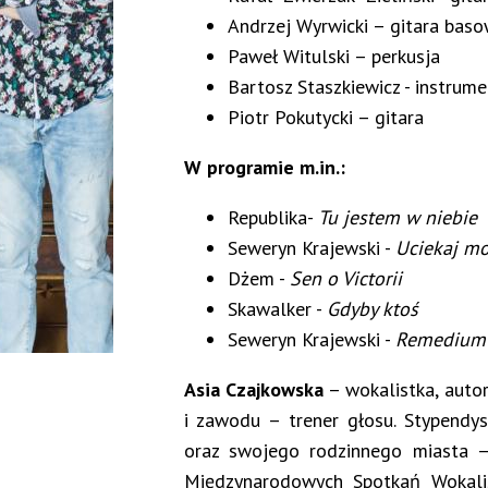
Andrzej Wyrwicki – gitara bas
Paweł Witulski – perkusja
Bartosz Staszkiewicz - instrum
Piotr Pokutycki – gitara
W programie m.in.:
Republika-
Tu jestem w niebie
Seweryn Krajewski -
Uciekaj mo
Dżem -
Sen o Victorii
Skawalker -
Gdyby ktoś
Seweryn Krajewski -
Remedium
Asia Czajkowska
– wokalistka, autork
i zawodu – trener głosu. Stypendy
oraz swojego rodzinnego miasta – 
Międzynarodowych Spotkań Wokali