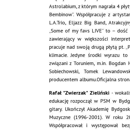
Astrolabium, z którym nagrała 4 pły
Bembinow”. Współpracuje z artysta
L.A.Trio, Eljazz Big Band, Atrakcyj
„Some of my favs LIVE” to – dość p
zawierający w większości interpr
pracuje nad swoją drugą płytą pt. „
klimacie. Jedyne środki wyrazu to 
związani z Toruniem, m.in. Bogdan 
Sobiechowski, Tomek Lewandowsk
producentem albumu.Oficjalna stron
Rafał "Zwierzak" Zieliński
- wokali
edukację rozpoczął w PSM w Bydgos
gitary. Ukończył Akademię Bydgosk
Muzyczne (1996-2001). W roku 200
Współpracował i występował bezp