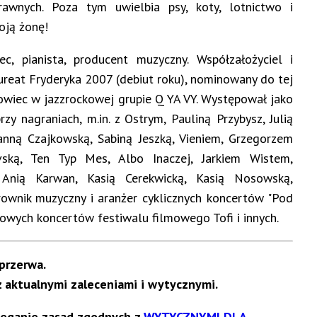
rawnych. Poza tym uwielbia psy, koty, lotnictwo i
oją żonę!
c, pianista, producent muzyczny. Współzałożyciel i
aureat Fryderyka 2007 (debiut roku), nominowany do tej
zowiec w jazzrockowej grupie Q YA VY. Występował jako
zy nagraniach, m.in. z Ostrym, Pauliną Przybysz, Julią
nną Czajkowską, Sabiną Jeszką, Vieniem, Grzegorzem
ką, Ten Typ Mes, Albo Inaczej, Jarkiem Wistem,
, Anią Karwan, Kasią Cerekwicką, Kasią Nosowską,
rownik muzyczny i aranżer cyklicznych koncertów "Pod
owych koncertów festiwalu filmowego Tofi i innych.
przerwa.
 aktualnymi zaleceniami i wytycznymi.
rzeganie zasad zgodnych z
WYTYCZNYMI DLA