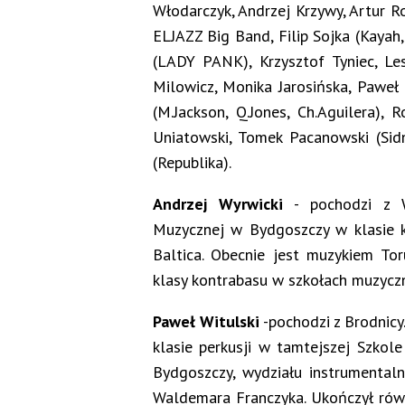
Włodarczyk, Andrzej Krzywy, Artur Roj
ELJAZZ Big Band, Filip Sojka (Kayah
(LADY PANK), Krzysztof Tyniec, Lesz
Milowicz, Monika Jarosińska, Paweł
(M.Jackson, Q.Jones, Ch.Aguilera), 
Uniatowski, Tomek Pacanowski (Sid
(Republika).
Andrzej Wyrwicki
- pochodzi z W
Muzycznej w Bydgoszczy w klasie k
Baltica. Obecnie jest muzykiem Tor
klasy kontrabasu w szkołach muzycz
Paweł Witulski
-pochodzi z Brodnicy
klasie perkusji w tamtejszej Szko
Bydgoszczy, wydziału instrumentaln
Waldemara Franczyka. Ukończył rów