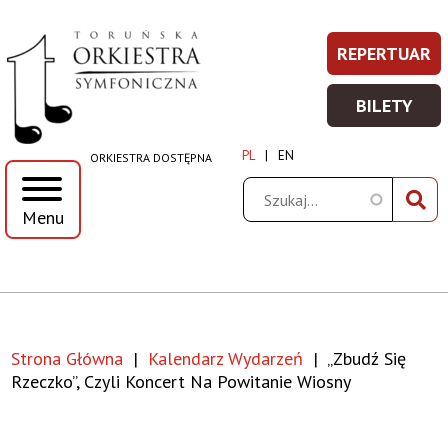
„Zbudź
Przejdź
Przejdź
Przejdź
Przejdź
REPERTUAR
REPERT
Prawe
do
do
do
do
się
-
menu
treści
wyszukiwania
stopki
Top
BILETY
WIĘCEJ
BILETY
rzeczko”,
Menu
INFORM
-
PL
EN
ORKIESTRA DOSTĘPNA
WIĘCEJ
czyli
INFORM
Szukaj
Menu
koncert
na
powitanie
Strona Główna
Kalendarz Wydarzeń
„Zbudź Się
wiosny
Ścieżka
Rzeczko”, Czyli Koncert Na Powitanie Wiosny
|
nawigacyjna