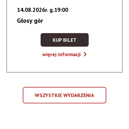
14.08.2026r. g.19:00
Głosy gór
KUP BILET
KUP
BILET
Głosy
więcej informacji
NA
gór
WYDARZENIE
-
GŁOSY
GÓR
WSZYSTKIE WYDARZENIA
WSZYSTKIE
WYDARZENIA