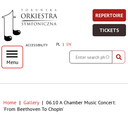
06.10
Skip
Skip
Skip
Skip
REPERTOIRE
REPERT
Prawe
to
to
to
to
A
-
main
main
search
footer
Top
TICKETS
WIĘCEJ
menu
content
TICKET
chamber
Menu
INFORMA
-
PL
EN
ACCESSIBILITY
WIĘCEJ
music
INFORMA
Search
Menu
concert:
‘From
Beethoven
Home
Gallery
06.10 A Chamber Music Concert:
to
Breadcrumb
‘From Beethoven To Chopin’
Chopin’