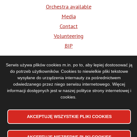
Orchestra available
Media
Contact
Volunteering
BIP
Media
Serwis używa plików cookies m.in. po to, aby lepiej dostosować ją
do potrzeb użytkowników. Cookies to niewielkie pliki tekstowe
wysyłane do urządzenia internauty za pośrednictwem
odwiedzanego przez niego serwisu internetowego. Więcej
informacji dostępnych jest w naszej
polityce strony internetowej i
cookies
.
AKCEPTUJĘ WSZYSTKIE PLIKI
WYCOFAJ ZGODĘ NA PLIKI
COOKIES
COOKIES
Accessibility declaration
Stopka
Sitemap