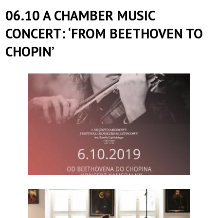
|
06.10 A CHAMBER MUSIC
Toruńska
CONCERT: ‘FROM BEETHOVEN TO
CHOPIN’
Orkiestra
Symfoniczna