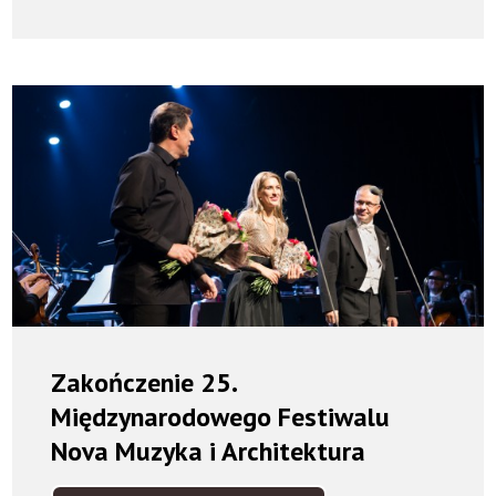
POLSKA
W
MUZYCE
-
WŁADYSŁAW
ŻELEŃSKI
Zakończenie 25.
Międzynarodowego Festiwalu
Nova Muzyka i Architektura