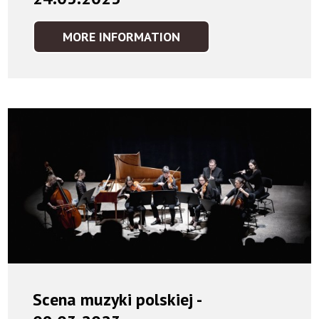
MORE INFORMATION
ZOBACZYĆ
MUZYKĘ
-
FLORA
I
FAUNA
-
24.03.2023
Scena muzyki polskiej -