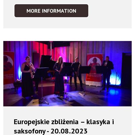
MORE INFORMATION
MUSIC
FROM
THE
MOON
–
PRZEBOJE
Z
INNEGO
WSZECHŚWIATA
-
24.09.2023
Europejskie zbliżenia – klasyka i
saksofony - 20.08.2023