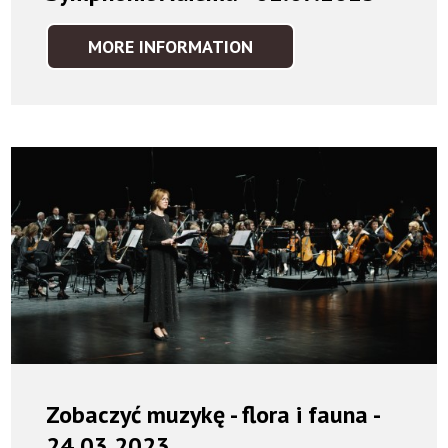
MORE INFORMATION
THE
BEST
OF
KARL
JENKINS
–
SYMPHONIC
ADIEMU
-
02.07.2023
Zobaczyć muzykę - flora i fauna -
24.03.2023