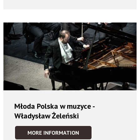
O
MIŁOŚCI...
/
KONCERT
WALENTYNKOWY
-
13.02.2022
Młoda Polska w muzyce -
Władysław Żeleński
MORE INFORMATION
MŁODA