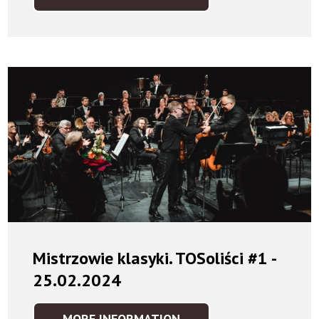
ADAM
SZTABA
-
SYMFONICZNIE
NA
DZIEŃ
KOBIET
-
9.03.2024
Mistrzowie klasyki. TOSoliści #1 -
25.02.2024
MORE INFORMATION