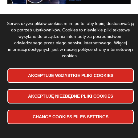
Serwis używa plików cookies m.in. po to, aby lepiej dostosować ją
Accessibility declaration
Stopka
do potrzeb użytkowników. Cookies to niewielkie pliki tekstowe
Sitemap
wysyłane do urządzenia internauty za pośrednictwem
dolna
odwiedzanego przez niego serwisu internetowego. Więcej
Privacy Policy
menu
informacji dostępnych jest w naszej
polityce strony internetowej i
Copyrights 2024 Toruńska Orkiestra Symfoniczna
cookies
.
Design and implementation:
Vobacom
AKCEPTUJĘ WSZYSTKIE PLIKI
WYCOFAJ ZGODĘ NA PLIKI
COOKIES
COOKIES
AKCEPTUJĘ NIEZBĘDNE PLIKI
COOKIES
CHANGE
COOKIES
FILES SETTINGS