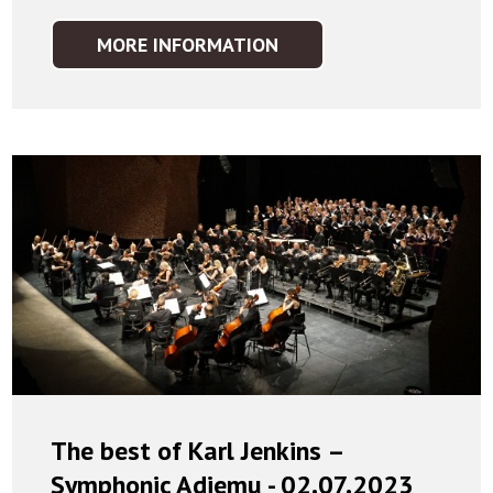
MORE INFORMATION
EUROPEJSKIE
ZBLIŻENIA
–
KLASYKA
I
SAKSOFONY
-
20.08.2023
The best of Karl Jenkins –
Symphonic Adiemu - 02.07.2023