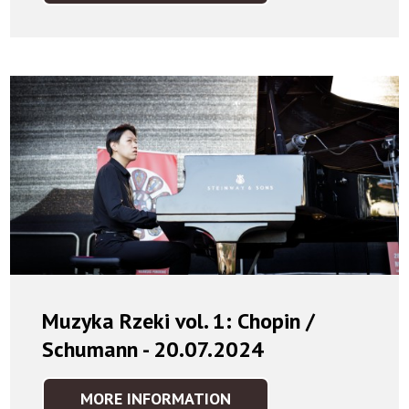
RZEKI
VOL.
2:
WIECZÓR
HISZPAŃSKI
-
21.07.2024
Muzyka Rzeki vol. 1: Chopin /
Schumann - 20.07.2024
MORE INFORMATION
MUZYKA