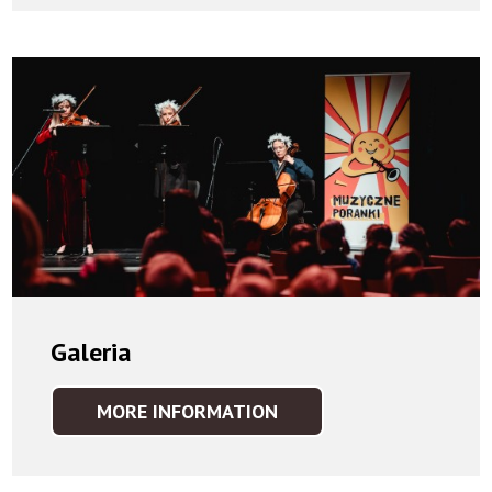
KOLOROWANKA
-
MUZYCZNE
PORANKI
Galeria
MORE INFORMATION
IDEA
GALERIA
GALERIA
KOLOROWANKA