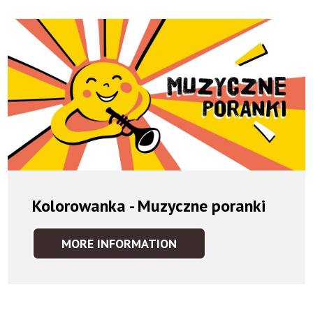
-
MUZYCZNE
PORANKI
Kolorowanka - Muzyczne poranki
MORE INFORMATION
IDEA
KOLOROWANKA
GALERIA
-
KOLOROWANKA
MUZYCZNE
-
PORANKI