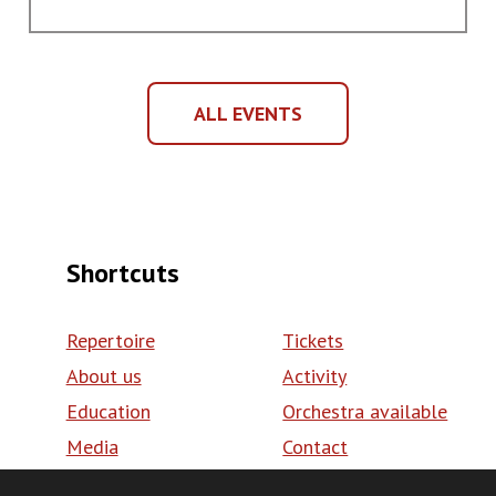
Dalekiego
Wschodu
ALL EVENTS
ALL
EVENTS
Shortcuts
Repertoire
Tickets
About us
Activity
Education
Orchestra available
Media
Contact
Volunteering
BIP