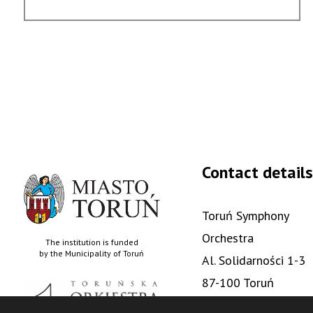
#5
/
Słowackie
opowieści
Contact details
Toruń Symphony
Orchestra
The institution is funded
by the Municipality of Toruń
Al. Solidarności 1-3
87-100 Toruń
+48 56 622 88 05