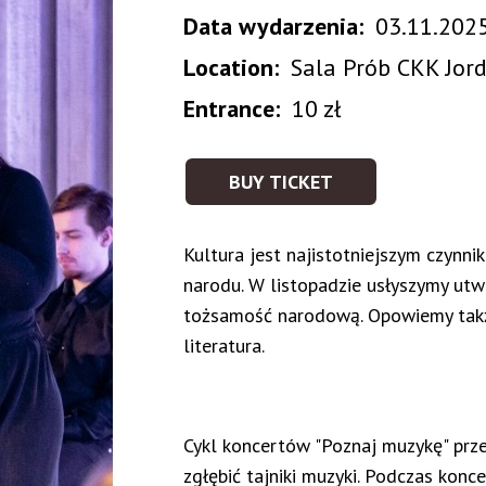
Data wydarzenia
03.11.2025
Location
Sala Prób CKK Jor
Entrance
10 zł
BUY TICKET
Kultura jest najistotniejszym czynn
narodu. W listopadzie usłyszymy utw
tożsamość narodową. Opowiemy także 
literatura.
Cykl koncertów "Poznaj muzykę" prz
zgłębić tajniki muzyki. Podczas konc