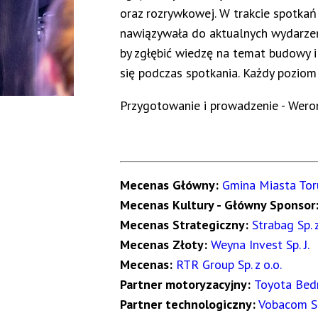
oraz rozrywkowej. W trakcie spotka
nawiązywała do aktualnych wydarzeń,
by zgłębić wiedzę na temat budowy i
się podczas spotkania. Każdy poziom 
Przygotowanie i prowadzenie - Wero
Mecenas Główny:
Gmina Miasta Tor
Mecenas Kultury - Główny Sponsor
Mecenas Strategiczny:
Strabag Sp. z
Mecenas Złoty:
Weyna Invest Sp. J.
Mecenas:
RTR Group Sp. z o.o.
Partner motoryzacyjny:
Toyota Bed
Partner technologiczny:
Vobacom Sp.