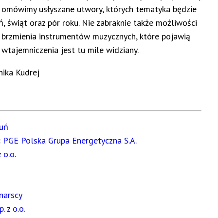
ń omówimy usłyszane utwory, których tematyka będzie
 świąt oraz pór roku. Nie zabraknie także możliwości
 brzmienia instrumentów muzycznych, które pojawią
wtajemniczenia jest tu mile widziany.
nika Kudrej
uń
:
PGE Polska Grupa Energetyczna S.A.
 o.o.
narscy
 z o.o.