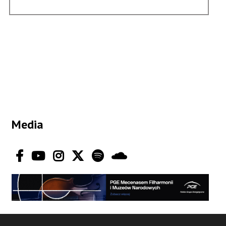
-
GŁOSY
GÓR
Media