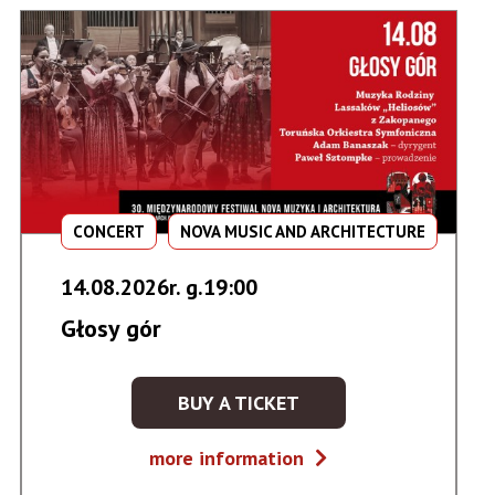
CONCERT
NOVA MUSIC AND ARCHITECTURE
14.08.2026r. g.19:00
Głosy gór
BUY A TICKET
KUP
BILET
Głosy
more information
NA
gór
WYDARZENIE