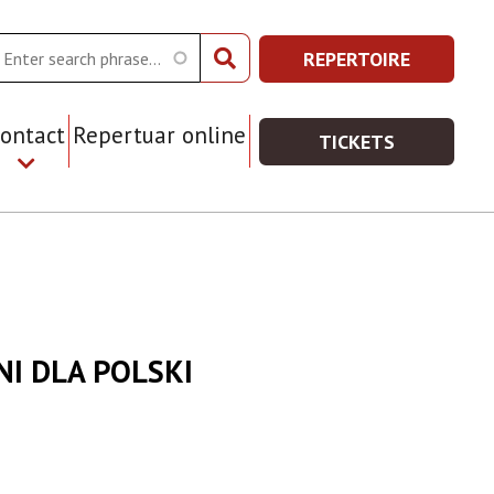
arch
REPERTOIRE
REPERTOIRE
Prawe
-
Top
WIĘCEJ
ontact
Repertuar online
TICKETS
Menu
INFORMACJI
TICKETS
-
WIĘCEJ
INFORMACJI
NI DLA POLSKI