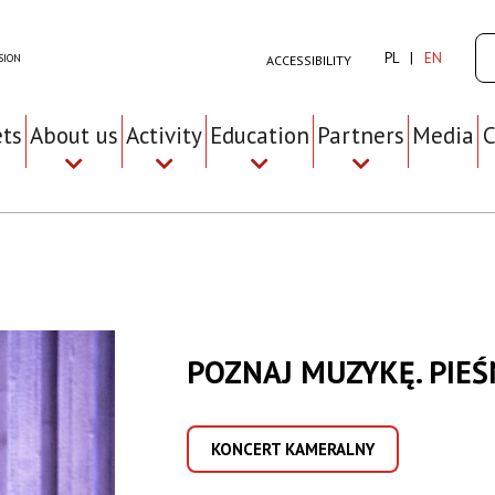
Se
PL
EN
SION
ACCESSIBILITY
ets
About us
Activity
Education
Partners
Media
C
POZNAJ MUZYKĘ. PIEŚ
KONCERT KAMERALNY