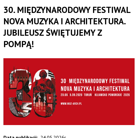
z
30. MIĘDZYNARODOWY FESTIWAL
pompą!
NOVA MUZYKA I ARCHITEKTURA.
JUBILEUSZ ŚWIĘTUJEMY Z
|
POMPĄ!
Toruńska
Orkiestra
Symfoniczna
Data publikacji
24.05.2026r.