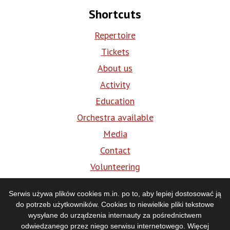
Shortcuts
Repertoire
Tickets
About us
Activity
Education
Orchestra available
Media
Contact
Volunteering
BIP
Serwis używa plików cookies m.in. po to, aby lepiej dostosować ją
do potrzeb użytkowników. Cookies to niewielkie pliki tekstowe
Media
wysyłane do urządzenia internauty za pośrednictwem
odwiedzanego przez niego serwisu internetowego. Więcej