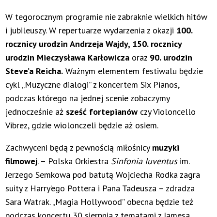
W tegorocznym programie nie zabraknie wielkich hitów
i jubileuszy. W repertuarze wydarzenia z okazji
100.
rocznicy urodzin Andrzeja Wajdy, 150. rocznicy
urodzin Mieczysława Karłowicza
oraz
90. urodzin
Steve’a Reicha.
Ważnym elementem festiwalu będzie
cykl „Muzyczne dialogi” z koncertem Six Pianos,
podczas którego na jednej scenie zobaczymy
jednocześnie aż
sześć fortepianów
czy Violoncello
Vibrez, gdzie wiolonczeli będzie aż osiem.
Zachwyceni będą z pewnością miłośnicy
muzyki
filmowej
. – Polska Orkiestra
Sinfonia Iuventus
im.
Jerzego Semkowa pod batutą Wojciecha Rodka zagra
suity z Harry’ego Pottera i Pana Tadeusza – zdradza
Sara Watrak. „Magia Hollywood” obecna będzie też
podczas koncertu 30 sierpnia z tematami z Jamesa