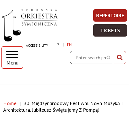
30.
Skip
Skip
Skip
Skip
REPERTOIRE
REPERT
Prawe
to
to
to
to
Międzynarodowy
-
main
main
search
footer
Top
TICKETS
WIĘCEJ
menu
content
TICKET
Festiwal
Menu
INFORMA
-
PL
EN
ACCESSIBILITY
WIĘCEJ
Nova
INFORMA
Search
Menu
Muzyka
i
Architektura.
Home
30. Międzynarodowy Festiwal Nova Muzyka I
Jubileusz
Breadcrumb
Architektura. Jubileusz Świętujemy Z Pompą!
świętujemy