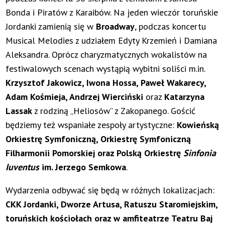
Bonda i Piratów z Karaibów. Na jeden wieczór toruńskie
Jordanki zamienią się w
Broadway
, podczas koncertu
Musical Melodies z udziałem Edyty Krzemień i Damiana
Aleksandra. Oprócz charyzmatycznych wokalistów na
festiwalowych scenach wystąpią wybitni soliści m.in.
Krzysztof Jakowicz, Iwona Hossa, Paweł Wakarecy,
Adam Kośmieja, Andrzej Wierciński
oraz
Katarzyna
Lassak
z rodziną „Heliosów” z Zakopanego. Gościć
będziemy też wspaniałe zespoły artystyczne:
Kowieńską
Orkiestrę Symfoniczną, Orkiestrę Symfoniczną
Filharmonii Pomorskiej oraz Polską Orkiestrę
Sinfonia
Iuventus
im. Jerzego Semkowa
.
Wydarzenia odbywać się będą w różnych lokalizacjach:
CKK Jordanki, Dworze Artusa, Ratuszu Staromiejskim,
toruńskich kościołach oraz w amfiteatrze Teatru Baj