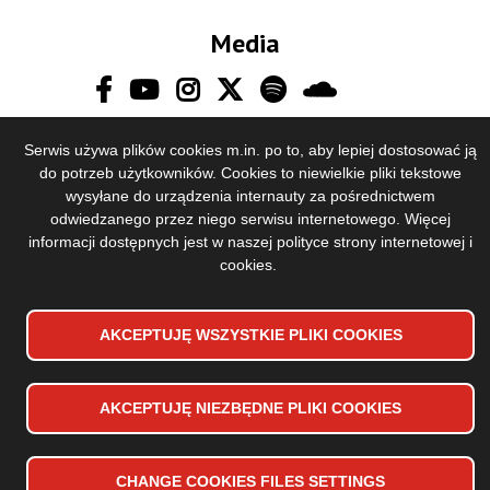
Media
Serwis używa plików cookies m.in. po to, aby lepiej dostosować ją
do potrzeb użytkowników. Cookies to niewielkie pliki tekstowe
wysyłane do urządzenia internauty za pośrednictwem
odwiedzanego przez niego serwisu internetowego. Więcej
informacji dostępnych jest w naszej
polityce strony internetowej i
cookies
.
Accessibility declaration
Stopka
Sitemap
dolna
Privacy Policy
menu
AKCEPTUJĘ WSZYSTKIE PLIKI
WYCOFAJ ZGODĘ NA PLIKI
COOKIES
COOKIES
Copyrights 2024 Toruńska Orkiestra Symfoniczna
Design and implementation:
Vobacom
AKCEPTUJĘ NIEZBĘDNE PLIKI
COOKIES
CHANGE
COOKIES
FILES SETTINGS