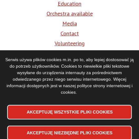
Education
Orchestra available
Media
Contact
Volunteering
BIP
Serwis używa plików cookies m.in. po to, aby lepiej dostosować ją
do potrzeb użytkowników. Cookies to niewielkie pliki tekstowe
Media
wysyłane do urządzenia internauty za pośrednictwem
odwiedzanego przez niego serwisu internetowego. Więcej
informacji dostępnych jest w naszej
polityce strony internetowej i
cookies
.
AKCEPTUJĘ WSZYSTKIE PLIKI
WYCOFAJ ZGODĘ NA PLIKI
COOKIES
COOKIES
AKCEPTUJĘ NIEZBĘDNE PLIKI
COOKIES
Accessibility declaration