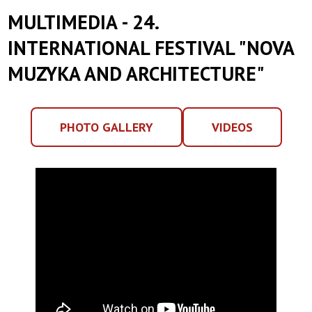
|
MULTIMEDIA - 24.
Toruńska
INTERNATIONAL FESTIVAL "NOVA
MUZYKA AND ARCHITECTURE"
Orkiestra
Symfoniczna
PHOTO GALLERY
VIDEOS
PHOTO
VIDEOS
GALLERY