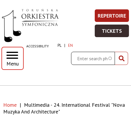
Multimedia
Skip
Skip
Skip
Skip
REPERTOIRE
REPERT
Prawe
to
to
to
to
-
-
main
main
search
footer
Top
TICKETS
WIĘCEJ
menu
content
TICKET
24.
Menu
INFORMA
-
PL
EN
ACCESSIBILITY
WIĘCEJ
International
INFORMA
Search
Menu
Festival
"Nova
Muzyka
Home
Multimedia - 24. International Festival "Nova
and
Breadcrumb
Muzyka And Architecture"
Architecture"