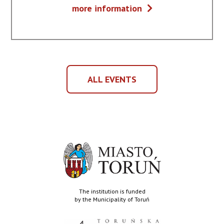
Musical
more information
NA
Melodies.
WYDARZENIE
Broadway
-
w
MUSICAL
Toruniu
MELODIES.
BROADWAY
ALL EVENTS
W
ALL
TORUNIU
EVENTS
The institution is funded
by the Municipality of Toruń