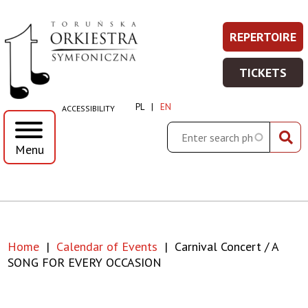
Carnival
Skip
Skip
Skip
Skip
REPERTOIRE
REPERT
Prawe
to
to
to
to
Concert
-
main
main
search
footer
Top
TICKETS
WIĘCEJ
menu
content
TICKET
/
Menu
INFORMA
-
PL
EN
ACCESSIBILITY
WIĘCEJ
A
INFORMA
Search
Menu
SONG
FOR
EVERY
Home
Calendar of Events
Carnival Concert / A
OCCASION
Breadcrumb
SONG FOR EVERY OCCASION
|