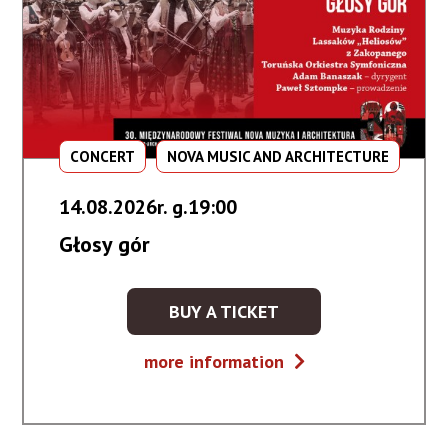
CONCERT
NOVA MUSIC AND ARCHITECTURE
14.08.2026r. g.19:00
Głosy gór
BUY A TICKET
KUP
BILET
Głosy
more information
NA
gór
WYDARZENIE
-
GŁOSY