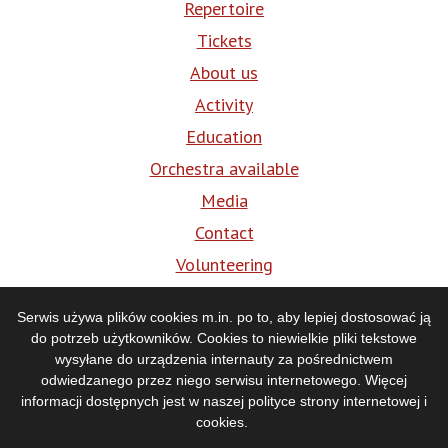
Repertoire
Tickets
About us
Activity
Education
Orchestra available
Media
Contact
Volunteering
BIP
Serwis używa plików cookies m.in. po to, aby lepiej dostosować ją
do potrzeb użytkowników. Cookies to niewielkie pliki tekstowe
Media
wysyłane do urządzenia internauty za pośrednictwem
odwiedzanego przez niego serwisu internetowego. Więcej
informacji dostępnych jest w naszej
polityce strony internetowej i
cookies
.