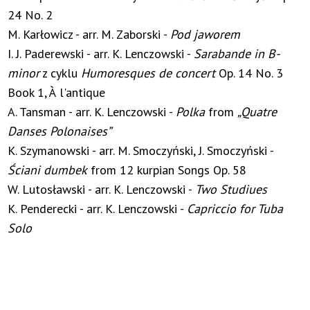
24 No. 2
M. Karłowicz - arr. M. Zaborski -
Pod jaworem
I. J. Paderewski - arr. K. Lenczowski -
Sarabande in B-
minor
z cyklu
Humoresques de concert
Op. 14 No. 3
Book 1, À l'antique
A. Tansman - arr. K. Lenczowski -
Polka
from
„Quatre
Danses Polonaises”
K. Szymanowski - arr. M. Smoczyński, J. Smoczyński -
Ściani dumbek
from 12 kurpian Songs Op. 58
W. Lutosławski - arr. K. Lenczowski -
Two Studiues
K. Penderecki - arr. K. Lenczowski -
Capriccio for Tuba
Solo