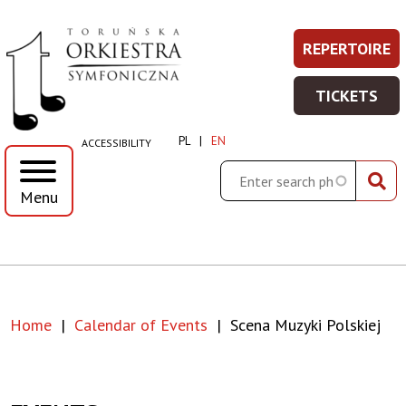
Scena
Skip
Skip
Skip
Skip
REPERTOIRE
REPERT
Prawe
to
to
to
to
muzyki
-
main
main
search
footer
Top
TICKETS
WIĘCEJ
menu
content
TICKET
polskiej
Menu
INFORMA
-
PL
EN
ACCESSIBILITY
WIĘCEJ
|
INFORMA
Search
Menu
Toruńska
Orkiestra
Symfoniczna
Home
Calendar of Events
Scena Muzyki Polskiej
Breadcrumb