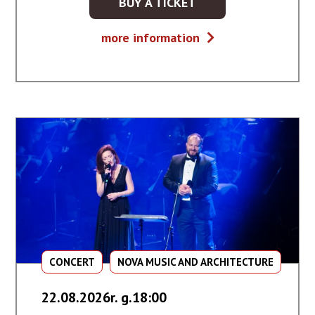
BUY A TICKET
KUP
BILET
Głosy
more information
NA
gór
WYDARZENIE
-
GŁOSY
GÓR
CONCERT
NOVA MUSIC AND ARCHITECTURE
22.08.2026r. g.18:00