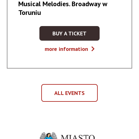
Musical Melodies. Broadway w
Toruniu
BUY A TICKET
KUP
BILET
Musical
more information
NA
Melodies.
WYDARZENIE
Broadway
-
w
MUSICAL
Toruniu
MELODIES.
BROADWAY
ALL EVENTS
W
ALL
TORUNIU
EVENTS