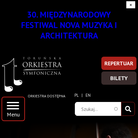
×
Strona
Przejdź
Przejdź
Przejdź
Przejdź
30. MIĘDZYNARODOWY
do
do
do
do
FESTIWAL NOVA MUZYKA I
główna
menu
treści
wyszukiwania
stopki
ARCHITEKTURA
|
Toruńska
REPERTUAR
REPERT
Prawe
Orkiestra
-
Top
BILETY
WIĘCEJ
BILETY
Symfoniczna
INFORM
Menu
-
WIĘCEJ
PL
EN
ORKIESTRA DOSTĘPNA
INFORM
Szukaj
Menu