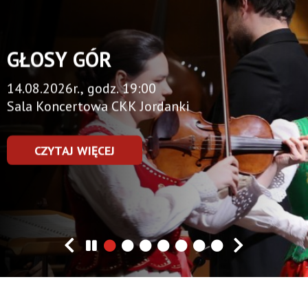
GŁOSY GÓR
14.08.2026r., godz. 19:00
Sala Koncertowa CKK Jordanki
CZYTAJ WIĘCEJ
GŁOSY
GÓR
Previous
Next
Zatrzymaj
slider
slide
slide