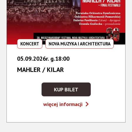
KONCERT
NOVA MUZYKA I ARCHITEKTURA
05.09.2026r. g.18:00
MAHLER / KILAR
KUP BILET
KUP
BILET
MAHLER
więcej informacji
NA
/
WYDARZENIE
KILAR
-
MAHLER