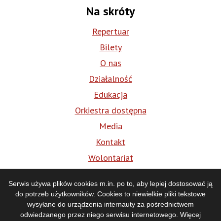
Na skróty
Repertuar
Bilety
O nas
Działalność
Edukacja
Orkiestra dostępna
Media
Kontakt
Wolontariat
BIP
Serwis używa plików cookies m.in. po to, aby lepiej dostosować ją
do potrzeb użytkowników. Cookies to niewielkie pliki tekstowe
Media
wysyłane do urządzenia internauty za pośrednictwem
odwiedzanego przez niego serwisu internetowego. Więcej