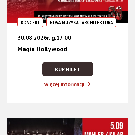
KONCERT
NOVA MUZYKA I ARCHITEKTURA
30.08.2026r. g.17:00
Magia Hollywood
KUP BILET
KUP
BILET
Magia
więcej informacji
NA
Hollywood
WYDARZENIE
-
MAGIA
HOLLYWOOD