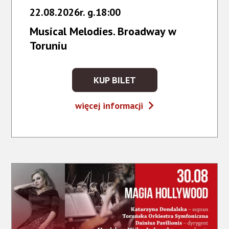
22.08.2026r. g.18:00
Musical Melodies. Broadway w
Toruniu
KUP BILET
KUP
BILET
Musical
więcej informacji
NA
Melodies.
WYDARZENIE
Broadway
-
w
MUSICAL
Toruniu
MELODIES.
BROADWAY
W
TORUNIU