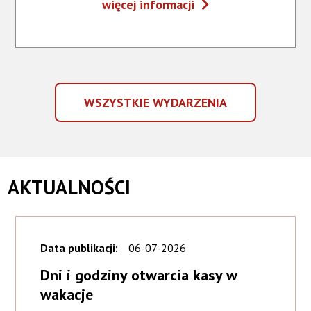
Inauguracja
więcej informacji
NA
48.
WYDARZENIE
sezonu
-
artystycznego
INAUGURACJA
48.
SEZONU
WSZYSTKIE WYDARZENIA
ARTYSTYCZNEGO
WSZYSTKIE
WYDARZENIA
AKTUALNOŚCI
Data publikacji:
06-07-2026
Dni i godziny otwarcia kasy w
wakacje