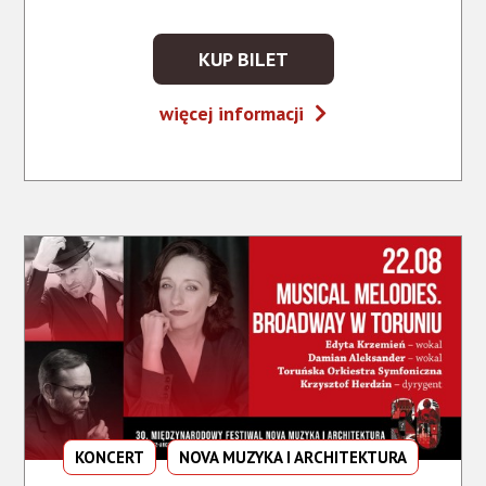
KUP BILET
KUP
BILET
Głosy
więcej informacji
NA
gór
WYDARZENIE
-
GŁOSY
GÓR
KONCERT
NOVA MUZYKA I ARCHITEKTURA