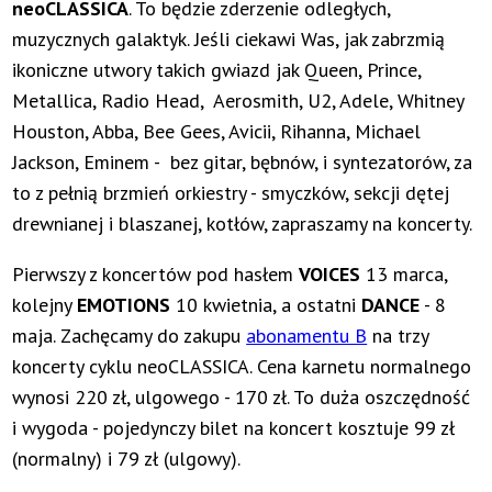
neoCLASSICA
. To będzie zderzenie odległych,
muzycznych galaktyk. Jeśli ciekawi Was, jak zabrzmią
ikoniczne utwory takich gwiazd jak Queen, Prince,
Metallica, Radio Head, Aerosmith, U2, Adele, Whitney
Houston, Abba, Bee Gees, Avicii, Rihanna, Michael
Jackson, Eminem - bez gitar, bębnów, i syntezatorów, za
to z pełnią brzmień orkiestry - smyczków, sekcji dętej
drewnianej i blaszanej, kotłów, zapraszamy na koncerty.
Pierwszy z koncertów pod hasłem
VOICES
13 marca,
kolejny
EMOTIONS
10 kwietnia, a ostatni
DANCE
- 8
maja. Zachęcamy do zakupu
abonamentu B
na trzy
koncerty cyklu neoCLASSICA. Cena karnetu normalnego
wynosi 220 zł, ulgowego - 170 zł. To duża oszczędność
i wygoda - pojedynczy bilet na koncert kosztuje 99 zł
(normalny) i 79 zł (ulgowy).