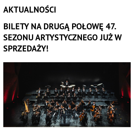
sprzedaży!
AKTUALNOŚCI
|
BILETY NA DRUGĄ POŁOWĘ 47.
Toruńska
SEZONU ARTYSTYCZNEGO JUŻ W
Orkiestra
SPRZEDAŻY!
Symfoniczna