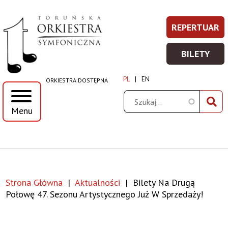
Bilety
Przejdź
Przejdź
Przejdź
Przejdź
REPERTUAR
REPERT
Prawe
do
do
do
do
na
-
menu
treści
wyszukiwania
stopki
Top
BILETY
WIĘCEJ
BILETY
drugą
Menu
INFORM
-
PL
EN
ORKIESTRA DOSTĘPNA
WIĘCEJ
połowę
INFORM
Szukaj
Menu
47.
sezonu
artystycznego
Strona Główna
Aktualności
Bilety Na Drugą
już
Ścieżka
Połowę 47. Sezonu Artystycznego Już W Sprzedaży!
w
nawigacyjna