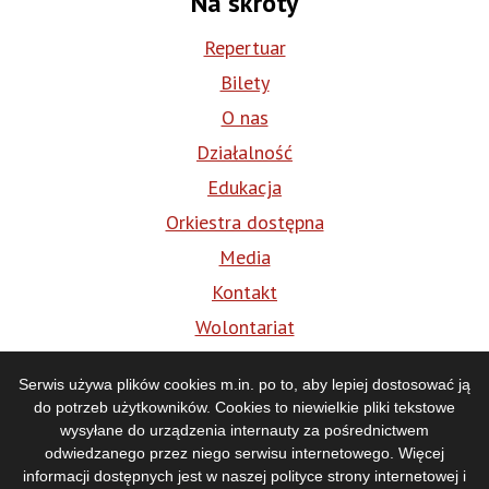
Na skróty
Repertuar
Bilety
O nas
Działalność
Edukacja
Orkiestra dostępna
Media
Kontakt
Wolontariat
BIP
Serwis używa plików cookies m.in. po to, aby lepiej dostosować ją
do potrzeb użytkowników. Cookies to niewielkie pliki tekstowe
Media
wysyłane do urządzenia internauty za pośrednictwem
odwiedzanego przez niego serwisu internetowego. Więcej
informacji dostępnych jest w naszej
polityce strony internetowej i