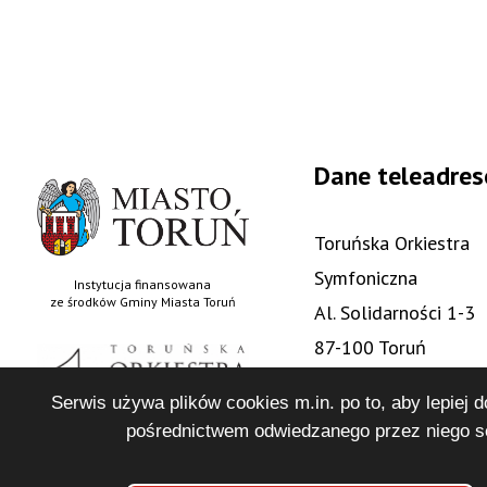
Dane teleadre
Toruńska Orkiestra
Symfoniczna
Instytucja finansowana
ze środków Gminy Miasta Toruń
Al. Solidarności 1-3
87-100 Toruń
+48 56 622 88 05
Serwis używa plików cookies m.in. po to, aby lepiej 
sekretariat@tos.art.
pośrednictwem odwiedzanego przez niego se