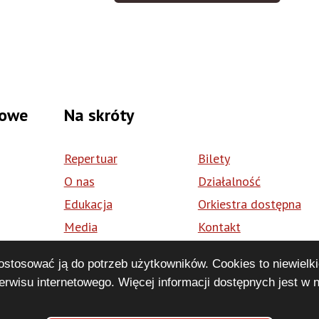
sowe
Na skróty
Repertuar
Bilety
O nas
Działalność
Edukacja
Orkiestra dostępna
Media
Kontakt
Wolontariat
BIP
dostosować ją do potrzeb użytkowników. Cookies to niewielki
pl
rwisu internetowego. Więcej informacji dostępnych jest w 