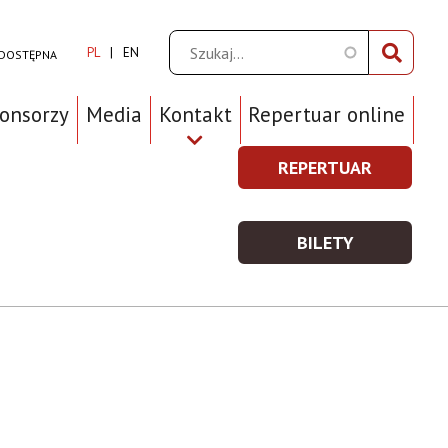
Szukaj
PL
EN
 DOSTĘPNA
ponsorzy
Media
Kontakt
Repertuar online
REPERTUAR
REPERTUAR
Prawe
-
Top
WIĘCEJ
BILETY
Menu
INFORMACJI
BILETY
-
WIĘCEJ
INFORMACJI