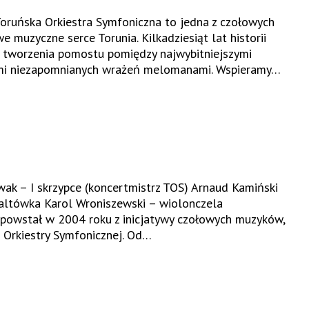
oruńska Orkiestra Symfoniczna to jedna z czołowych
we muzyczne serce Torunia. Kilkadziesiąt lat historii
 i tworzenia pomostu pomiędzy najwybitniejszymi
ymi niezapomnianych wrażeń melomanami. Wspieramy…
 – I skrzypce (koncertmistrz TOS) Arnaud Kamiński
altówka Karol Wroniszewski – wiolonczela
 powstał w 2004 roku z inicjatywy czołowych muzyków,
 Orkiestry Symfonicznej. Od…