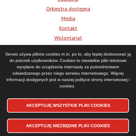
Orkiestra dostępna
Media
Kontakt
Wolontariat
BIP
Serwis używa plików cookies m.in. po to, aby lepiej dostosować ją
do potrzeb użytkowników. Cookies to niewielkie pliki tekstowe
Media
wysyłane do urządzenia internauty za pośrednictwem
odwiedzanego przez niego serwisu internetowego. Więcej
informacji dostępnych jest w naszej
polityce strony internetowej i
cookies
.
AKCEPTUJĘ WSZYSTKIE PLIKI
WYCOFAJ ZGODĘ NA PLIKI
COOKIES
COOKIES
AKCEPTUJĘ NIEZBĘDNE PLIKI
COOKIES
Deklaracja dostępności
Stopka