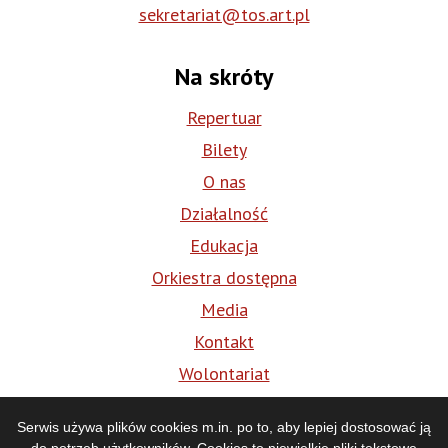
sekretariat@tos.art.pl
Na skróty
Repertuar
Bilety
O nas
Działalność
Edukacja
Orkiestra dostępna
Media
Kontakt
Wolontariat
BIP
Serwis używa plików cookies m.in. po to, aby lepiej dostosować ją