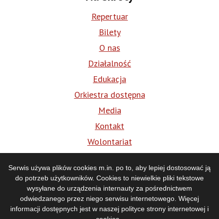
Repertuar
Bilety
O nas
Działalność
Edukacja
Orkiestra dostępna
Media
Kontakt
Wolontariat
BIP
Serwis używa plików cookies m.in. po to, aby lepiej dostosować ją
do potrzeb użytkowników. Cookies to niewielkie pliki tekstowe
Media
wysyłane do urządzenia internauty za pośrednictwem
odwiedzanego przez niego serwisu internetowego. Więcej
informacji dostępnych jest w naszej
polityce strony internetowej i