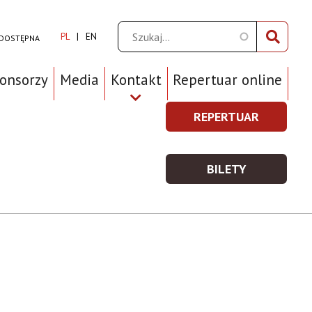
Szukaj
PL
EN
 DOSTĘPNA
ponsorzy
Media
Kontakt
Repertuar online
REPERTUAR
REPERTUAR
Prawe
-
Top
WIĘCEJ
BILETY
Menu
INFORMACJI
BILETY
-
WIĘCEJ
INFORMACJI