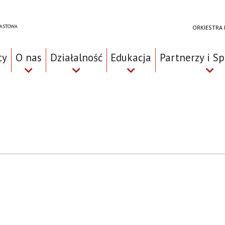
RASTOWA
ORKIESTRA
ty
O nas
Działalność
Edukacja
Partnerzy i S