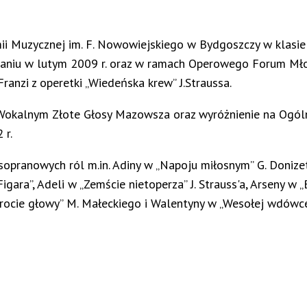
i Muzycznej im. F. Nowowiejskiego w Bydgoszczy w klasie 
aniu w lutym 2009 r. oraz w ramach Operowego Forum Mło
anzi z operetki „Wiedeńska krew” J.Straussa.
e Wokalnym Złote Głosy Mazowsza oraz wyróżnienie na Og
 r.
sopranowych ról m.in. Adiny w „Napoju miłosnym” G. Donizet
igara”, Adeli w „Zemście nietoperza” J. Strauss'a, Arseny w „
rocie głowy” M. Małeckiego i Walentyny w „Wesołej wdówce”