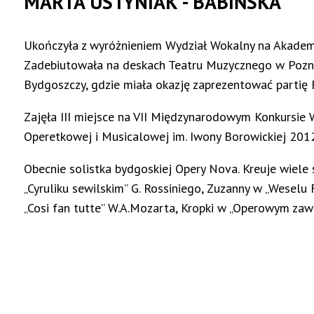
MARTA USTYNIAK - BABIŃSKA
Ukończyła z wyróżnieniem Wydział Wokalny na Akademi
Zadebiutowała na deskach Teatru Muzycznego w Pozn
Bydgoszczy, gdzie miała okazję zaprezentować partię Fr
Zajęła III miejsce na VII Międzynarodowym Konkursi
Operetkowej i Musicalowej im. Iwony Borowickiej 2012
Obecnie solistka bydgoskiej Opery Nova. Kreuje wiele 
„Cyruliku sewilskim” G. Rossiniego, Zuzanny w „Weselu F
„Cosi fan tutte” W.A.Mozarta, Kropki w „Operowym zaw