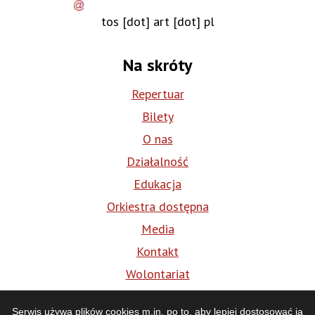
tos
[dot]
art
[dot]
pl
Na skróty
Repertuar
Bilety
O nas
Działalność
Edukacja
Orkiestra dostępna
Media
Kontakt
Wolontariat
BIP
Serwis używa plików cookies m.in. po to, aby lepiej dostosować ją