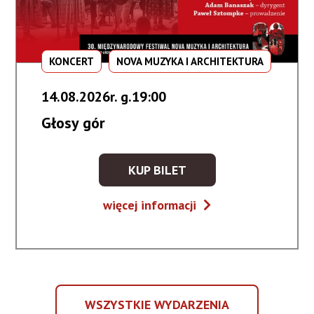
KONCERT
NOVA MUZYKA I ARCHITEKTURA
14.08.2026r. g.19:00
Głosy gór
KUP BILET
KUP
BILET
Głosy
więcej informacji
NA
gór
WYDARZENIE
-
GŁOSY
GÓR
WSZYSTKIE WYDARZENIA
WSZYSTKIE