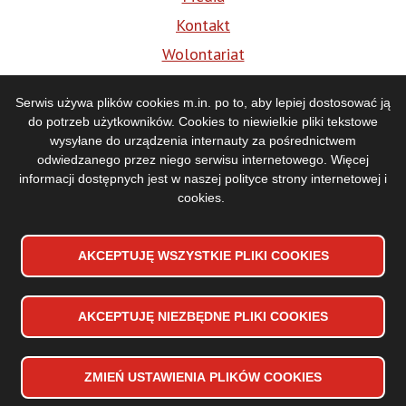
Kontakt
Wolontariat
BIP
Serwis używa plików cookies m.in. po to, aby lepiej dostosować ją
do potrzeb użytkowników. Cookies to niewielkie pliki tekstowe
Media
wysyłane do urządzenia internauty za pośrednictwem
odwiedzanego przez niego serwisu internetowego. Więcej
informacji dostępnych jest w naszej
polityce strony internetowej i
cookies
.
AKCEPTUJĘ WSZYSTKIE PLIKI
WYCOFAJ ZGODĘ NA PLIKI
COOKIES
COOKIES
AKCEPTUJĘ NIEZBĘDNE PLIKI
COOKIES
Deklaracja dostępności
Stopka
Mapa strony
dolna
Polityka prywatności
ZMIEŃ USTAWIENIA PLIKÓW
COOKIES
menu
Copyrights 2024 Toruńska Orkiestra Symfoniczna