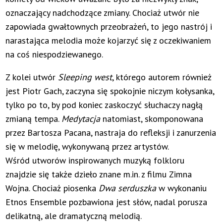
oznaczający nadchodzące zmiany. Chociaż utwór nie
zapowiada gwałtownych przeobrażeń, to jego nastrój i
narastająca melodia może kojarzyć się z oczekiwaniem
na coś niespodziewanego.
Z kolei utwór
Sleeping west
, którego autorem również
jest Piotr Gach, zaczyna się spokojnie niczym kołysanka,
tylko po to, by pod koniec zaskoczyć słuchaczy nagłą
zmianą tempa.
Medytacja
natomiast, skomponowana
przez Bartosza Pacana, nastraja do refleksji i zanurzenia
się w melodię, wykonywaną przez artystów.
Wśród utworów inspirowanych muzyką folkloru
znajdzie się także dzieło znane m.in. z filmu Zimna
Wojna. Chociaż piosenka
Dwa serduszka
w wykonaniu
Etnos Ensemble pozbawiona jest słów, nadal porusza
delikatną, ale dramatyczną melodią.