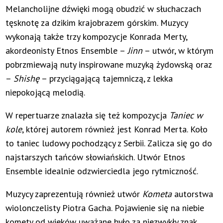
Melancholijne dźwięki mogą obudzić w słuchaczach
tęsknotę za dzikim krajobrazem górskim. Muzycy
wykonają także trzy kompozycje Konrada Merty,
akordeonisty Etnos Ensemble –
Jinn
– utwór, w którym
pobrzmiewają nuty inspirowane muzyką żydowską oraz
–
Shishę
– przyciągającą tajemniczą, z lekka
niepokojącą melodią.
W repertuarze znalazła się też kompozycja
Taniec w
kole
, której autorem również jest Konrad Merta. Koło
to taniec ludowy pochodzący z Serbii. Zalicza się go do
najstarszych tańców słowiańskich. Utwór Etnos
Ensemble idealnie odzwierciedla jego rytmiczność.
Muzycy zaprezentują również utwór
Kometa
autorstwa
wiolonczelisty Piotra Gacha. Pojawienie się na niebie
komety od wieków uważane było za niezwykły znak,