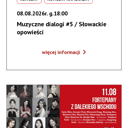
08.08.2026r. g.18:00
Muzyczne dialogi #5 / Słowackie
opowieści
Muzyczne
więcej informacji
dialogi
#5
/
Słowackie
opowieści