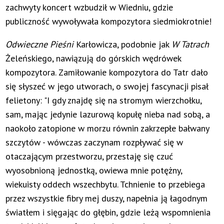
zachwyty koncert wzbudził w Wiedniu, gdzie
publiczność wywoływała kompozytora siedmiokrotnie!
Odwieczne Pieśni
Karłowicza, podobnie jak
W Tatrach
Żeleńskiego, nawiązują do górskich wędrówek
kompozytora. Zamiłowanie kompozytora do Tatr dało
się słyszeć w jego utworach, o swojej fascynacji pisał
felietony: "I gdy znajdę się na stromym wierzchołku,
sam, mając jedynie lazurową kopułę nieba nad sobą, a
naokoło zatopione w morzu równin zakrzepłe bałwany
szczytów - wówczas zaczynam rozpływać się w
otaczającym przestworzu, przestaję się czuć
wyosobnioną jednostką, owiewa mnie potężny,
wiekuisty oddech wszechbytu. Tchnienie to przebiega
przez wszystkie fibry mej duszy, napełnia ją łagodnym
światłem i sięgając do głębin, gdzie leżą wspomnienia