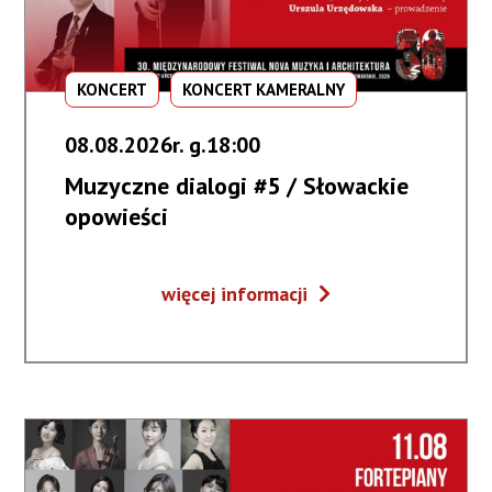
KONCERT
KONCERT KAMERALNY
08.08.2026r. g.18:00
Muzyczne dialogi #5 / Słowackie
opowieści
Muzyczne
więcej informacji
dialogi
#5
/
Słowackie
opowieści