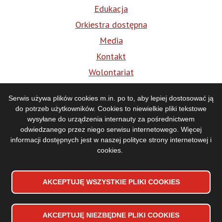
Edukacja
Orkiestra dostępna
Media
Kontakt
Wolontariat
BIP
Serwis używa plików cookies m.in. po to, aby lepiej dostosować ją
do potrzeb użytkowników. Cookies to niewielkie pliki tekstowe
Media
wysyłane do urządzenia internauty za pośrednictwem
odwiedzanego przez niego serwisu internetowego. Więcej
informacji dostępnych jest w naszej
polityce strony internetowej i
cookies
.
AKCEPTUJĘ WSZYSTKIE PLIKI
WYCOFAJ ZGODĘ NA PLIKI
COOKIES
COOKIES
AKCEPTUJĘ NIEZBĘDNE PLIKI
COOKIES
Deklaracja dostępności