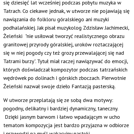
się dziesięć lat wcześniej podczas pobytu muzyka w
Tatrach. Co ciekawe jednak, w utworze nie pojawiają się
nawiązania do folkloru góralskiego ani muzyki
podhalańskiej. Jak pisał muzykolog Zdzisław Jachimecki,
Żeleński "nie usiłował tworzyć realistycznego obrazu
granitowej przyrody góralskiej, uroków roztaczającej
się w niej pogody czy też grozy przewalającej się nad
Tatrami burzy”. Tytuł miał raczej nawiązywać do emocji,
których doświadczał kompozytor podczas tatrzańskich
wędrówek po dolinach i górskich zboczach. Pierwotnie
Żeleński nazwał swoje dzieło Fantazją pasterską.
W utworze przeplatają się ze sobą dwa motywy:
pogodny, delikatny i bardziej dynamiczny, taneczny.
Dzięki jasnym barwom i łatwo wpadającym w ucho
tematom kompozycja jest bardzo przyjazna w odbiorze
i przywodzi na myśl wakacyjny nastrój.