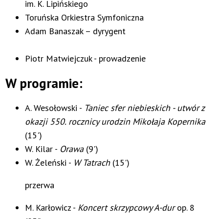
im. K. Lipińskiego
Toruńska Orkiestra Symfoniczna
Adam Banaszak – dyrygent
Piotr Matwiejczuk - prowadzenie
W programie:
A. Wesołowski -
Taniec sfer niebieskich - utwór z
okazji 550. rocznicy urodzin Mikołaja Kopernika
(15')
W. Kilar -
Orawa
(9')
W. Żeleński -
W Tatrach
(15')
przerwa
M. Karłowicz -
Koncert skrzypcowy A-dur
op. 8