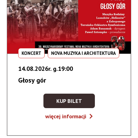
KONCERT
NOVA MUZYKA I ARCHITEKTURA
14.08.2026r. g.19:00
Głosy gór
KUP BILET
KUP
BILET
Głosy
więcej informacji
NA
gór
WYDARZENIE
-