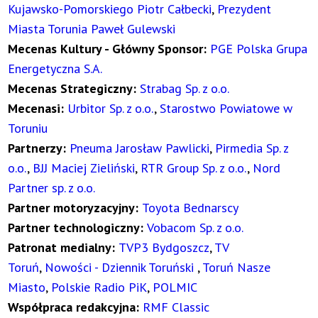
Kujawsko-Pomorskiego Piotr Całbecki
,
Prezydent
Miasta Torunia Paweł Gulewski
Mecenas Kultury - Główny Sponsor:
PGE Polska Grupa
Energetyczna S.A.
Mecenas Strategiczny:
Strabag Sp. z o.o.
Mecenasi:
Urbitor Sp. z o.o.
,
Starostwo Powiatowe w
Toruniu
Partnerzy:
Pneuma Jarosław Pawlicki
,
Pirmedia Sp. z
o.o.
,
BJJ Maciej Zieliński
,
RTR Group Sp. z o.o.
,
Nord
Partner sp. z o.o.
Partner motoryzacyjny:
Toyota Bednarscy
Partner technologiczny:
Vobacom Sp. z o.o.
Patronat medialny:
TVP3 Bydgoszcz
,
TV
Toruń
,
Nowości - Dziennik Toruński
,
Toruń Nasze
Miasto
,
Polskie Radio PiK
,
POLMIC
Współpraca redakcyjna:
RMF Classic