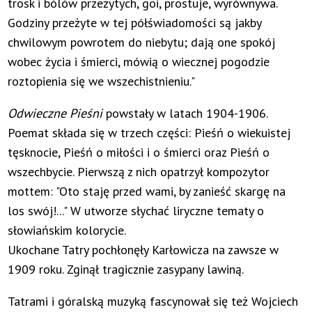
trosk i bólów przeżytych, goi, prostuje, wyrównywa.
Godziny przeżyte w tej półświadomości są jakby
chwilowym powrotem do niebytu; dają one spokój
wobec życia i śmierci, mówią o wiecznej pogodzie
roztopienia się we wszechistnieniu."
Odwieczne Pieśni
powstały w latach 1904-1906.
Poemat składa się w trzech części: Pieśń o wiekuistej
tęsknocie, Pieśń o miłości i o śmierci oraz Pieśń o
wszechbycie. Pierwszą z nich opatrzył kompozytor
mottem: "Oto staję przed wami, by zanieść skargę na
los swój!..." W utworze słychać liryczne tematy o
słowiańskim kolorycie.
Ukochane Tatry pochłonęły Karłowicza na zawsze w
1909 roku. Zginął tragicznie zasypany lawiną.
Tatrami i góralską muzyką fascynował się też Wojciech