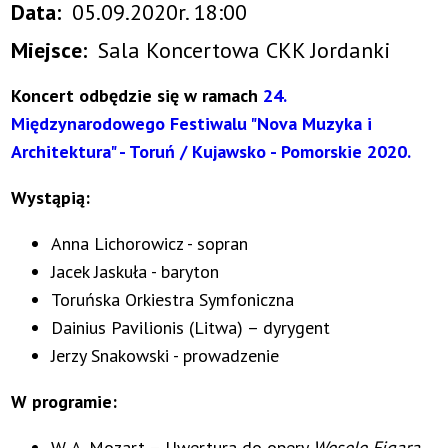
Data
05.09.2020r. 18:00
Miejsce
Sala Koncertowa CKK Jordanki
Koncert odbędzie się w ramach
24.
Międzynarodowego Festiwalu "Nova Muzyka i
Architektura" - Toruń / Kujawsko - Pomorskie 2020.
Wystąpią:
Anna Lichorowicz - sopran
Jacek Jaskuła - baryton
Toruńska Orkiestra Symfoniczna
Dainius Pavilionis (Litwa) – dyrygent
Jerzy Snakowski - prowadzenie
W programie:
W. A. Mozart – Uwertura do opery
Wesele Figara