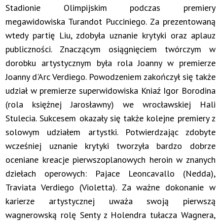
Stadionie Olimpijskim podczas premiery
megawidowiska Turandot Pucciniego. Za prezentowaną
wtedy partię Liu, zdobyła uznanie krytyki oraz aplauz
publiczności. Znaczącym osiągnięciem twórczym w
dorobku artystycznym była rola Joanny w premierze
Joanny d'Arc Verdiego. Powodzeniem zakończył się także
udział w premierze superwidowiska Kniaź Igor Borodina
(rola księżnej Jarosławny) we wrocławskiej Hali
Stulecia. Sukcesem okazały się także kolejne premiery z
solowym udziałem artystki. Potwierdzając zdobyte
wcześniej uznanie krytyki tworzyła bardzo dobrze
oceniane kreacje pierwszoplanowych heroin w znanych
dziełach operowych: Pajace Leoncavallo (Nedda),
Traviata Verdiego (Violetta). Za ważne dokonanie w
karierze artystycznej uważa swoją pierwszą
wagnerowską rolę Senty z Holendra tułacza Wagnera,