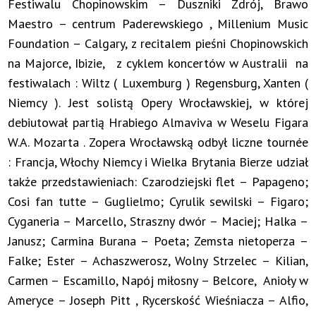
Festiwalu Chopinowskim – Duszniki Zdrój, Brawo
Maestro – centrum Paderewskiego , Millenium Music
Foundation – Calgary, z recitalem pieśni Chopinowskich
na Majorce, Ibizie, z cyklem koncertów w Australii na
festiwalach : Wiltz ( Luxemburg ) Regensburg, Xanten (
Niemcy ). Jest solistą Opery Wrocławskiej, w której
debiutował partią Hrabiego Almaviva w Weselu Figara
W.A. Mozarta . Zopera Wrocławską odbył liczne tournée
: Francja, Włochy Niemcy i Wielka Brytania Bierze udział
także przedstawieniach: Czarodziejski flet – Papageno;
Cosi fan tutte – Guglielmo; Cyrulik sewilski – Figaro;
Cyganeria – Marcello, Straszny dwór – Maciej; Halka –
Janusz; Carmina Burana – Poeta; Zemsta nietoperza –
Falke; Ester – Achaszwerosz, Wolny Strzelec – Kilian,
Carmen – Escamillo, Napój miłosny – Belcore, Anioły w
Ameryce – Joseph Pitt , Rycerskość Wieśniacza – Alfio,