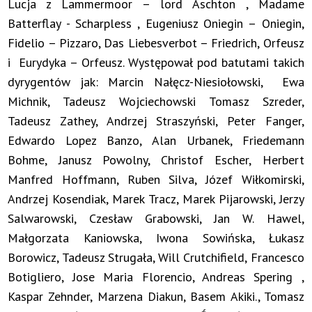
Lucja z Lammermoor – lord Aschton , Madame
Batterflay - Scharpless , Eugeniusz Oniegin – Oniegin,
Fidelio – Pizzaro, Das Liebesverbot – Friedrich, Orfeusz
i Eurydyka – Orfeusz. Występował pod batutami takich
dyrygentów jak: Marcin Nałęcz-Niesiołowski, Ewa
Michnik, Tadeusz Wojciechowski Tomasz Szreder,
Tadeusz Zathey, Andrzej Straszyński, Peter Fanger,
Edwardo Lopez Banzo, Alan Urbanek, Friedemann
Bohme, Janusz Powolny, Christof Escher, Herbert
Manfred Hoffmann, Ruben Silva, Józef Wiłkomirski,
Andrzej Kosendiak, Marek Tracz, Marek Pijarowski, Jerzy
Salwarowski, Czesław Grabowski, Jan W. Hawel,
Małgorzata Kaniowska, Iwona Sowińska, Łukasz
Borowicz, Tadeusz Strugała, Will Crutchifield, Francesco
Botigliero, Jose Maria Florencio, Andreas Spering ,
Kaspar Zehnder, Marzena Diakun, Basem Akiki., Tomasz