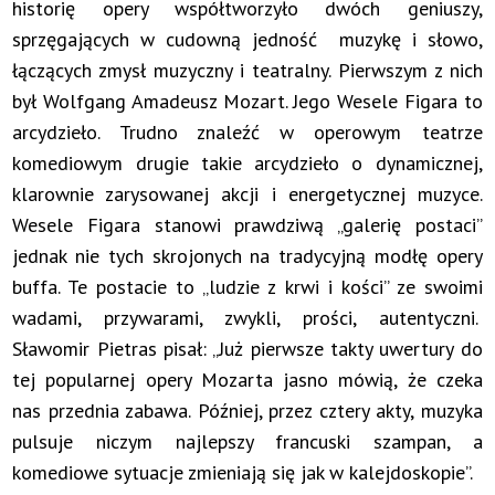
historię opery współtworzyło dwóch geniuszy,
sprzęgających w cudowną jedność muzykę i słowo,
łączących zmysł muzyczny i teatralny. Pierwszym z nich
był Wolfgang Amadeusz Mozart. Jego Wesele Figara to
arcydzieło. Trudno znaleźć w operowym teatrze
komediowym drugie takie arcydzieło o dynamicznej,
klarownie zarysowanej akcji i energetycznej muzyce.
Wesele Figara stanowi prawdziwą „galerię postaci”
jednak nie tych skrojonych na tradycyjną modłę opery
buffa. Te postacie to „ludzie z krwi i kości” ze swoimi
wadami, przywarami, zwykli, prości, autentyczni.
Sławomir Pietras pisał: „Już pierwsze takty uwertury do
tej popularnej opery Mozarta jasno mówią, że czeka
nas przednia zabawa. Później, przez cztery akty, muzyka
pulsuje niczym najlepszy francuski szampan, a
komediowe sytuacje zmieniają się jak w kalejdoskopie”.