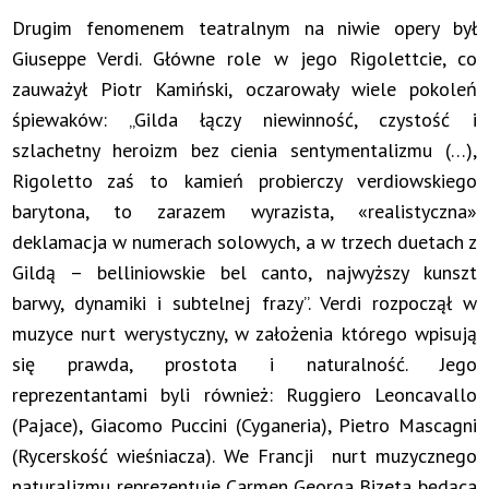
Drugim fenomenem teatralnym na niwie opery był
Giuseppe Verdi. Główne role w jego Rigolettcie, co
zauważył Piotr Kamiński, oczarowały wiele pokoleń
śpiewaków: „Gilda łączy niewinność, czystość i
szlachetny heroizm bez cienia sentymentalizmu (…),
Rigoletto zaś to kamień probierczy verdiowskiego
barytona, to zarazem wyrazista, «realistyczna»
deklamacja w numerach solowych, a w trzech duetach z
Gildą – belliniowskie bel canto, najwyższy kunszt
barwy, dynamiki i subtelnej frazy”. Verdi rozpoczął w
muzyce nurt werystyczny, w założenia którego wpisują
się prawda, prostota i naturalność. Jego
reprezentantami byli również: Ruggiero Leoncavallo
(Pajace), Giacomo Puccini (Cyganeria), Pietro Mascagni
(Rycerskość wieśniacza). We Francji nurt muzycznego
naturalizmu reprezentuje Carmen Georga Bizeta będąca