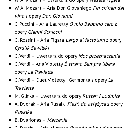
W. A. Mozart – Aria Don Giovaniego
Fin ch'han dal
vino
z opery
Don Giovanni
G Puccini – Aria Lauretty
O mio Babbino caro
z
opery
Gianni Schicchi
G. Rossini – Aria Figara
Largo al factotum
z opery
Cyrulik Sewilski
G. Verdi – Uwertura do opery
Moc przeznaczenia
G. Verdi – Aria Violetty
É strano Sempre libera
opery
La Traviatta
G. Verdi – Duet Violetty i Germonta z opery
La
Traviatta
M. Glinka – Uwertura do opery
Rusłan i Ludmiła
A. Dvorak – Aria Rusałki
Pieśń do księżyca
z opery
Rusałka
B. Dvarionas –
Marzenie
G. Puccini – Aria Musetty
Quando m‘en vo‘ soletta