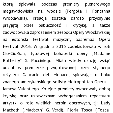
którą śpiewała podczas premiery plenerowego
megawidowiska na wodzie (Pergola i Fontanna
Wrocławska). Kreacja została bardzo przychylnie
przyjętą przez publiczność i krytykę, a także
zaowocowała zaproszeniem zespołu Opery Wrocławskiej
na estoński festiwal muzyczny Saaremaa Opera
Festival 2016. W grudniu 2015 zadebiutowała w roli
Cio-Cio-San, tytułowej bohaterki opery „Madame
Butterfly” G. Pucciniego. Miała wtedy okazję wziąć
udział w premierze przygotowanej przez słynnego
reżysera Gancarlo del Monaco, śpiewając u boku
znanego amerykańskiego solisty Metropolitan Opera –
Jamesa Valentiego. Kolejne premiery owocowały dobrą
krytyką oraz ustawicznym wzbogacaniem repertuaru
artystki o role wielkich heroin operowych, tj.: Lady
Macbeth („Macbeth” G. Verdi), Floria Tosca („Tosca”