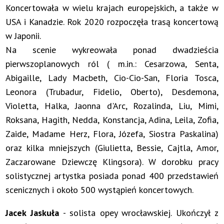
Koncertowała w wielu krajach europejskich, a także w
USA i Kanadzie. Rok 2020 rozpoczęła trasą koncertową
w Japonii.
Na scenie wykreowała ponad dwadzieścia
pierwszoplanowych ról ( m.in.: Cesarzowa, Senta,
Abigaille, Lady Macbeth, Cio-Cio-San, Floria Tosca,
Leonora (Trubadur, Fidelio, Oberto), Desdemona,
Violetta, Halka, Jaonna d'Arc, Rozalinda, Liu, Mimi,
Roksana, Hagith, Nedda, Konstancja, Adina, Leila, Zofia,
Zaide, Madame Herz, Flora, Józefa, Siostra Paskalina)
oraz kilka mniejszych (Giulietta, Bessie, Cajtla, Amor,
Zaczarowane Dziewczę Klingsora). W dorobku pracy
solistycznej artystka posiada ponad 400 przedstawień
scenicznych i około 500 wystąpień koncertowych.
Jacek Jaskuła
- solista opey wrocławskiej. Ukończył z