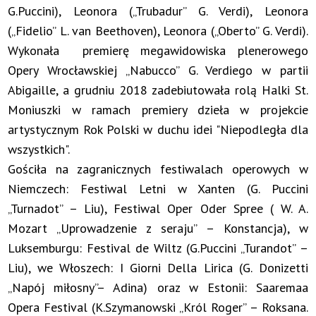
G.Puccini), Leonora („Trubadur” G. Verdi), Leonora
(„Fidelio” L. van Beethoven), Leonora („Oberto” G. Verdi).
Wykonała premierę megawidowiska plenerowego
Opery Wrocławskiej „Nabucco” G. Verdiego w partii
Abigaille, a grudniu 2018 zadebiutowała rolą Halki St.
Moniuszki w ramach premiery dzieła w projekcie
artystycznym Rok Polski w duchu idei "Niepodległa dla
wszystkich".
Gościła na zagranicznych festiwalach operowych w
Niemczech: Festiwal Letni w Xanten (G. Puccini
„Turnadot” – Liu), Festiwal Oper Oder Spree ( W. A.
Mozart „Uprowadzenie z seraju” – Konstancja), w
Luksemburgu: Festival de Wiltz (G.Puccini „Turandot” –
Liu), we Włoszech: I Giorni Della Lirica (G. Donizetti
„Napój miłosny”– Adina) oraz w Estonii: Saaremaa
Opera Festival (K.Szymanowski „Król Roger” – Roksana.