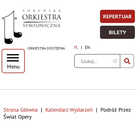
Podróż
Przejdź
Przejdź
Przejdź
Przejdź
REPERTUAR
REPERT
Prawe
do
do
do
do
przez
-
menu
treści
wyszukiwania
stopki
Top
BILETY
WIĘCEJ
BILETY
świat
Menu
INFORM
-
PL
EN
ORKIESTRA DOSTĘPNA
WIĘCEJ
opery
INFORM
Szukaj
Menu
|
Toruńska
Orkiestra
Strona Główna
Kalendarz Wydarzeń
Podróż Przez
Symfoniczna
Ścieżka
Świat Opery
nawigacyjna