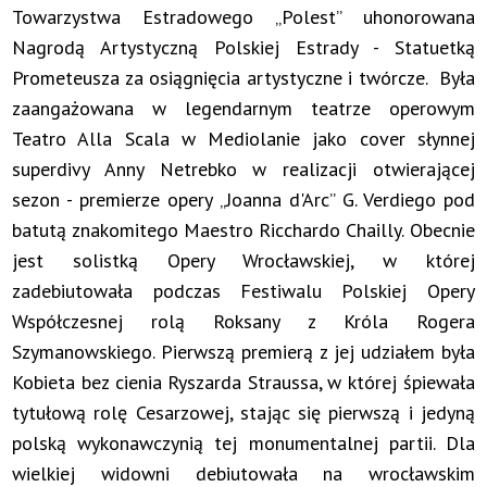
Towarzystwa Estradowego „Polest” uhonorowana
Nagrodą Artystyczną Polskiej Estrady - Statuetką
Prometeusza za osiągnięcia artystyczne i twórcze. Była
zaangażowana w legendarnym teatrze operowym
Teatro Alla Scala w Mediolanie jako cover słynnej
superdivy Anny Netrebko w realizacji otwierającej
sezon - premierze opery „Joanna d'Arc” G. Verdiego pod
batutą znakomitego Maestro Ricchardo Chailly. Obecnie
jest solistką Opery Wrocławskiej, w której
zadebiutowała podczas Festiwalu Polskiej Opery
Współczesnej rolą Roksany z Króla Rogera
Szymanowskiego. Pierwszą premierą z jej udziałem była
Kobieta bez cienia Ryszarda Straussa, w której śpiewała
tytułową rolę Cesarzowej, stając się pierwszą i jedyną
polską wykonawczynią tej monumentalnej partii. Dla
wielkiej widowni debiutowała na wrocławskim