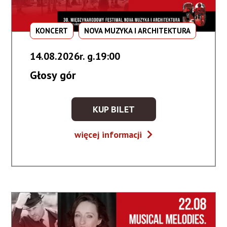
KONCERT
NOVA MUZYKA I ARCHITEKTURA
14.08.2026r. g.19:00
Głosy gór
KUP BILET
KUP
BILET
Głosy
więcej informacji
NA
gór
WYDARZENIE
-
GŁOSY
GÓR