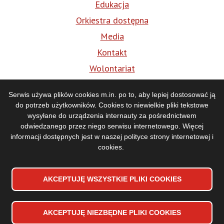
Edukacja
Orkiestra dostępna
Media
Kontakt
Wolontariat
BIP
Serwis używa plików cookies m.in. po to, aby lepiej dostosować ją
do potrzeb użytkowników. Cookies to niewielkie pliki tekstowe
Media
wysyłane do urządzenia internauty za pośrednictwem
odwiedzanego przez niego serwisu internetowego. Więcej
informacji dostępnych jest w naszej
polityce strony internetowej i
cookies
.
AKCEPTUJĘ WSZYSTKIE PLIKI
WYCOFAJ ZGODĘ NA PLIKI
COOKIES
COOKIES
AKCEPTUJĘ NIEZBĘDNE PLIKI
COOKIES
Deklaracja dostępności