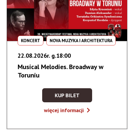
KONCERT
NOVA MUZYKA I ARCHITEKTURA
22.08.2026r. g.18:00
Musical Melodies. Broadway w
Toruniu
KUP BILET
KUP
BILET
Musical
więcej informacji
NA
Melodies.
WYDARZENIE
Broadway
-
w
MUSICAL