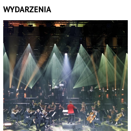
Orkiestra
WYDARZENIA
Symfoniczna