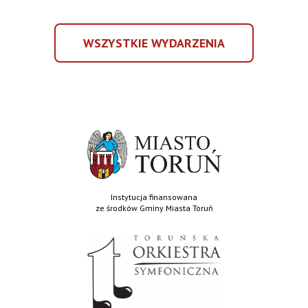
Toruniu
MELODIES.
BROADWAY
WSZYSTKIE WYDARZENIA
W
WSZYSTKIE
TORUNIU
WYDARZENIA
Instytucja finansowana
ze środków Gminy Miasta Toruń