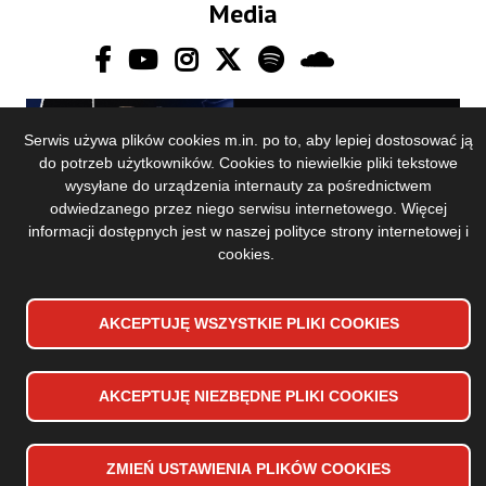
Media
Serwis używa plików cookies m.in. po to, aby lepiej dostosować ją
do potrzeb użytkowników. Cookies to niewielkie pliki tekstowe
wysyłane do urządzenia internauty za pośrednictwem
odwiedzanego przez niego serwisu internetowego. Więcej
informacji dostępnych jest w naszej
polityce strony internetowej i
Deklaracja dostępności
Stopka
cookies
.
Mapa strony
dolna
Polityka prywatności
menu
AKCEPTUJĘ WSZYSTKIE PLIKI
WYCOFAJ ZGODĘ NA PLIKI
COOKIES
COOKIES
Copyrights 2024 Toruńska Orkiestra Symfoniczna
Projekt i wykonanie:
Vobacom
AKCEPTUJĘ NIEZBĘDNE PLIKI
COOKIES
ZMIEŃ USTAWIENIA PLIKÓW
COOKIES