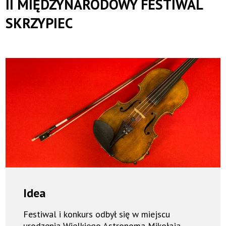
II MIĘDZYNARODOWY FESTIWAL
SKRZYPIEC
Idea
Festiwal i konkurs odbył się w miejscu
urodzenia Wielkiego Astronoma Mikołaja