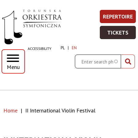
II
Skip
Skip
Skip
Skip
REPERTOIRE
REPERT
Prawe
to
to
to
to
International
-
main
main
search
footer
Top
TICKETS
WIĘCEJ
menu
content
TICKET
Violin
Menu
INFORMA
-
PL
EN
ACCESSIBILITY
WIĘCEJ
Festival
INFORMA
Search
Menu
|
Toruńska
Orkiestra
Home
II International Violin Festival
Symfoniczna
Breadcrumb