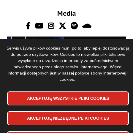
Media
Serwis używa plików cookies m.in. po to, aby lepiej dostosować ją
do potrzeb użytkowników. Cookies to niewielkie pliki tekstowe
wysyłane do urządzenia internauty za pośrednictwem
odwiedzanego przez niego serwisu internetowego. Więcej
informacji dostępnych jest w naszej
polityce strony internetowej i
Accessibility declaration
Stopka
cookies
.
Sitemap
dolna
Privacy Policy
menu
AKCEPTUJĘ WSZYSTKIE PLIKI
WYCOFAJ ZGODĘ NA PLIKI
COOKIES
COOKIES
Copyrights 2024 Toruńska Orkiestra Symfoniczna
Design and implementation:
Vobacom
AKCEPTUJĘ NIEZBĘDNE PLIKI
COOKIES